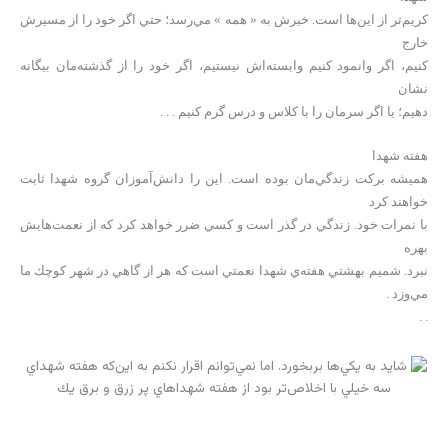
كريم‌تر از اين‌ها است. خيرش به « همه » مي‌رسد؛ حتي اگر خود را از مسيرش
خارج
كنيم، اگر وانمود كنيم وابسته‌اش نيستيم، اگر خود را از گذشته‌مان بيگانه
نشان
دهيم؛ يا اگر سرمان را با كلاس و درس گرم كنيم . . .
هفته شهدا
هميشه بركت زندگي‌مان بوده است. اين را دانش‌آموزان گروه شهدا ثابت
خواهند كرد
با نمرات خود. زندگي در گذر است و كسي ضرر خواهد كرد كه از نعمت‌هايش
بهره
نبرد. شميم بهشتي هفته‌ي شهدا نعمتي است كه هر از گاهي در شهر كوچك ما
مي‌وزد .
. .