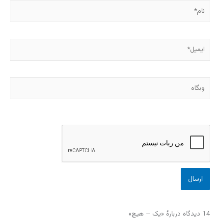
نام*
ایمیل*
وبگاه
14 دیدگاه دربارهٔ «یک – هیچ»