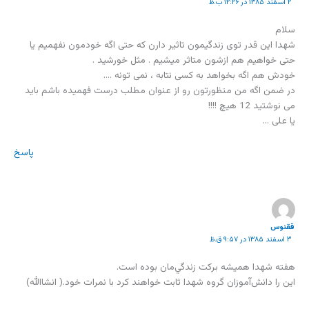
۲ اسفند ۱۳۸۵ در ۱۲:۲۶ ب.ظ
سلام
شهدا این قدر توی زندگیمون تاثیر دارن که حتی اگه خودمون نفهمیم یا
حتی خواهیم هم ازشون متاثر میشیم . مثل خورشید .
خودش هم اگه بخواهد به کسی نتابه ، نمی تونه ….
در ضمن اگه من منظورتون رو از عنوان مطلب درست فهمیده باشم باید
می نوشتید 12 هیچ !!!!
یا علی …
پاسخ
ققنوس
۳ اسفند ۱۳۸۵ در ۹:۵۷ ق.ظ
هفته شهدا هميشه بركت زندگي‌مان بوده است.
اين را دانش‌آموزان گروه شهدا ثابت خواهند كرد با نمرات خود.( انشاالله)