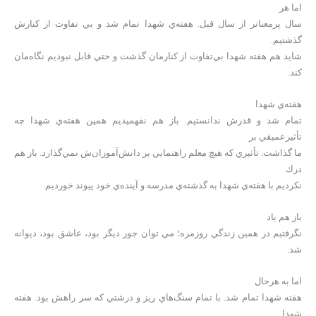
اما هر
سال پرمعناتر از سال قبل. هفته‌ي شهدا تمام شد و بي تفاوت از كنارش
گذشتيم.
شايد هم هفته شهدا بي‌تفاوت از كنارمان گذشت و حتي قابل نبوديم نگاه‌مان
كند.
هفته‌ي شهدا
تمام شد و قدرش ندانستيم. باز هم نفهميديم همين هفته‌ي شهدا چه
تأثيرعميقي بر
ما گذاشت. تأثيري كه هيچ معلم راهنمايي بر دانش‌آموزان‌ش نمي‌گذارد. باز هم
درك
نكرديم با هفته‌ي شهدا به گذشته‌ي مدرسه و آينده‌ي خود پيوند خورديم.
باز هم ياد
نگرفتيم در همين زندگي روزمره؛ مي توان جور ديگر بود، عاشق بود، ديوانه
شد.
اما به هرحال
هفته شهدا تمام شد. با تمام سنگ‌هاي ريز و درشتي كه سر راهش بود. هفته
شهدا