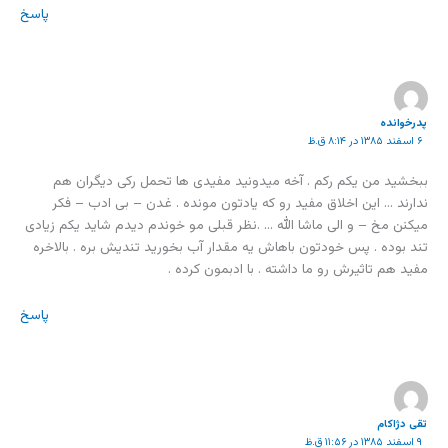
پاسخ
پدرخوانده
۶ اسفند ۱۳۸۵ در ۸:۱۴ ق.ظ
ببخشید من یکم رکم . آخه میدونید مفیدی ها تحمل رکی دیگران هم
ندارند … این اخلاق مفید رو که یادتون مونده . غدن – بی ادب – فکر
میکنن مخ – و الی ماشا الله … .نظر قبلی مو خوندم دیدم شاید یکم زیادی
تند بوده . پس خودتون باهاش یه مقدار آب بخورید تندیش بره . بالاخره
مفید هم تاثیرش رو ما داشته . با ادبمون کرده .
پاسخ
تقی دژاکام
۹ اسفند ۱۳۸۵ در ۱۱:۵۶ ق.ظ