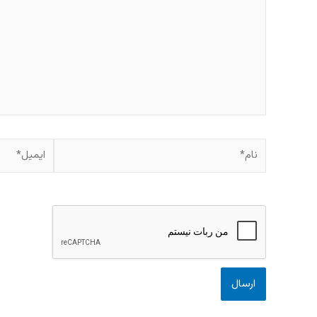
نام*
ایمیل*