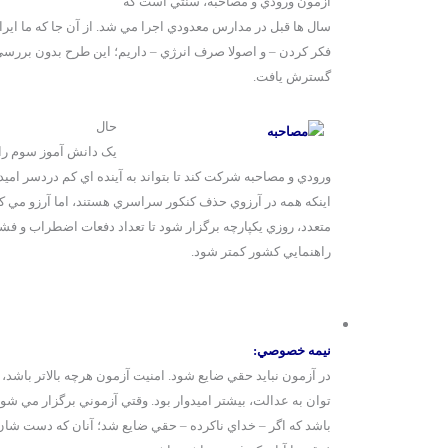
آزمون ورودي و مصاحبه، سنتي است که
سال ها قبل در مدارس معدودي اجرا مي شد. از آن جا که ما اير
فکر کردن – و اصولا صرف انرژي – داريم؛ اين طرح بدون بررسي 
گسترش يافت.
حال
يک دانش آموز سوم را
ورودي و مصاحبه شرکت کند تا بتواند به آينده اي کم دردسر اميدو
اينکه همه در آرزوي حذف کنکور سراسري هستند، اما آرزو مي ک
متعدد، روزي يکپارچه برگزار شود تا تعداد دفعات اضطراب و ف
راهنمايي کشور کمتر شود.
نيمه خصوصي:
در آزمون نبايد حقي ضايع شود. امنيت آزمون هرچه بالاتر باشد،
توان به عدالت، بيشتر اميدوار بود. وقتي آزموني برگزار مي شو
باشد که اگر – خداي ناکرده – حقي ضايع شد؛ آنان که دست شان