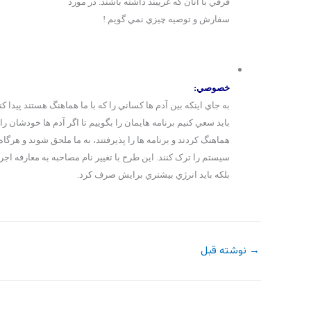
فرقي با آنان که غريبند داشته باشند. در مورد
سفارش و توصيه چيزي نمي گويم !
خصوصي:
به جاي اينکه بين آدم ها کساني را که با ما هماهنگ هستند پيدا کن
بايد سعي کنيم برنامه هايمان را بگوييم تا اگر آدم ها خودشان را 
هماهنگ کردند و برنامه ها را پذيرفتند، به ما ملحق شوند و هرگاه
سيستم را ترک کنند. اين طرح با تغيير نام مصاحبه به معارفه اجر
بلکه بايد انرژي بيشتري برايش صرف کرد.
→
نوشته قبل