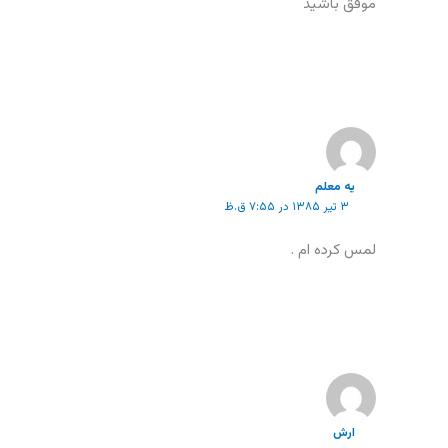
موفق باشيد
يه معلم
۳ تیر ۱۳۸۵ در ۷:۵۵ ق.ظ
لمس كرده ام .
ارش