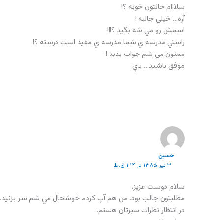
سلااام حالتون خوبه ؟!
آره… خيلي جالبه !
اسمش رو مي شه بگيد ؟!!!
راستي مدرسه ي شما مدرسه ي مفيد است درسته ؟!
ممنون مي شم جواب بدبد !
موفق باشيد… باي
حسین
۳ تیر ۱۳۸۵ در ۱:۱۴ ق.ظ
سلام دوست عزيز.
مطلبتون جالب بود. من هم آپ کردم خوشحال مي شم سر بزنيد…
در انتظار نظرات سبزتان هستم.