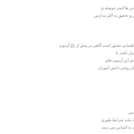
اني ها کمتر حوصله ي
و تحقيق به اکثر مد
ارس
هنمايي مجبور است گاهي در بيش از
10
آزمون
ار باشد. با
نم اين آزمون هاي
شار روحي دانش آموزان
 مي
د نبايد شرايط طوري
 به آشنايي مي رسد