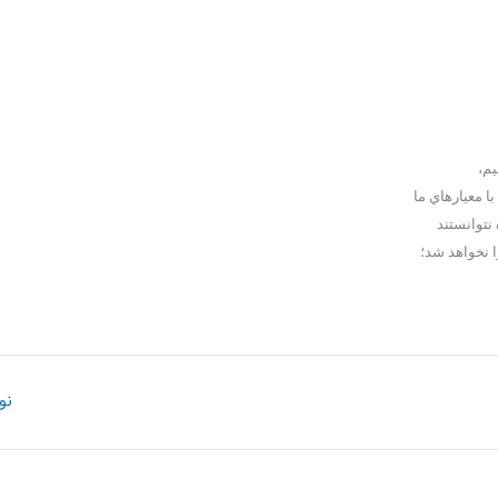
يم،
با معيارهاي ما
 نتوانستند
ا نخواهد شد؛
نو