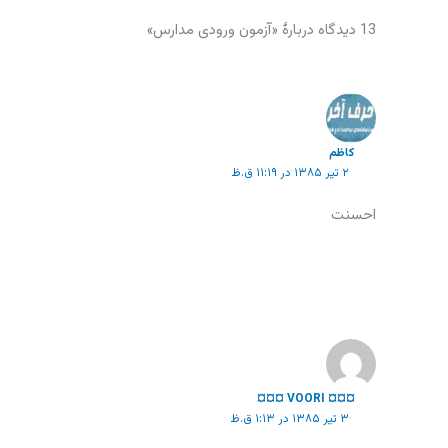
13 دیدگاه دربارهٔ «آزمون ورودی مدارس»
كاظم
۲ تیر ۱۳۸۵ در ۱۱:۱۹ ق.ظ
احسنت
¤¤¤ VOORI ¤¤¤
۳ تیر ۱۳۸۵ در ۱:۱۳ ق.ظ