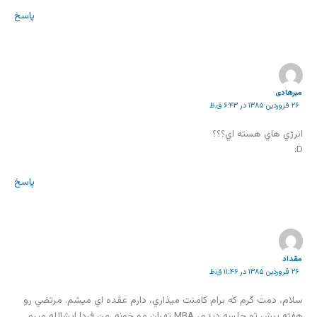
پاسخ
میرهادی
۲۶ فروردین ۱۳۸۵ در ۶:۴۳ ق.ظ
انرژي هاي هسته اي؟؟؟
D:
پاسخ
مقداد
۲۶ فروردین ۱۳۸۵ در ۱۱:۴۶ ق.ظ
سلام، دمت گرم که برام کامنت ميذاري، دارم عقده اي ميشم. مرتضي رو
هفته پيش تو جلسه ديدم، MBA تهران مو خونه. من فردا ايشالله ميرم