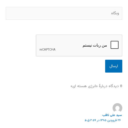
وبگاه
8 دیدگاه دربارهٔ «انرژی هسته ای»
سید علی ثاقب
۲۶ فروردین ۱۳۸۵ در ۲:۵۹ ق.ظ