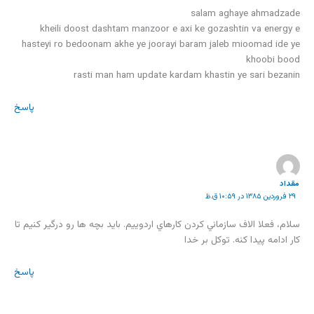
salam aghaye ahmadzade
kheili doost dashtam manzoor e axi ke gozashtin va energy e
hasteyi ro bedoonam akhe ye joorayi baram jaleb mioomad ide ye
khoobi bood
rasti man ham update kardam khastin ye sari bezanin
پاسخ
مقداد
۲۹ فروردین ۱۳۸۵ در ۱۰:۵۹ ق.ظ
سلام، فعلا الاف سازماني کردن کارهاي اردوييم. بايد بچه ها رو درگير کنيم تا
کار ادامه پيدا کنه. توکل بر خدا
پاسخ