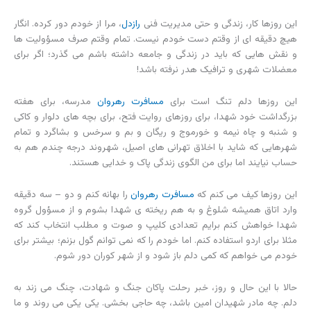
این روزها کار، زندگی و حتی مدیریت فنی
رازدل
، مرا از خودم دور کرده. انگار
هیچ دقیقه ای از وقتم دست خودم نیست. تمام وقتم صرف مسؤولیت ها
و نقش هایی که باید در زندگی و جامعه داشته باشم می گذرد؛ اگر برای
معضلات شهری و ترافیک هدر نرفته باشد!
این روزها دلم تنگ است برای
مسافرت رهروان
مدرسه، برای هفته
بزرگداشت خود شهدا، برای روزهای روایت فتح، برای بچه های دلوار و کاکی
و شنبه و چاه نیمه و خورموج و ریگان و بم و سرخس و بشاگرد و تمام
شهرهایی که شاید با اخلاق تهرانی های اصیل، شهروند درجه چندم هم به
حساب نیایند اما برای من الگوی زندگی پاک و خدایی هستند.
این روزها کیف می کنم که
مسافرت رهروان
را بهانه کنم و دو – سه دقیقه
وارد اتاق همیشه شلوغ و به هم ریخته ی شهدا بشوم و از مسؤول گروه
شهدا خواهش کنم برایم تعدادی کلیپ و صوت و مطلب انتخاب کند که
مثلا برای اردو استفاده کنم. اما خودم را که نمی توانم گول بزنم؛ بیشتر برای
خودم می خواهم که کمی دلم باز شود و از شهر کوران دور شوم.
حالا با این حال و روز، خبر رحلت پاکان جنگ و شهادت، چنگ می زند به
دلم. چه مادر شهیدان امین باشد، چه حاجی بخشی. یکی یکی می روند و ما