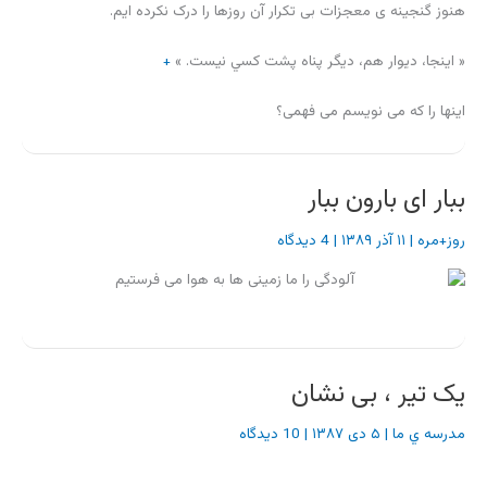
هنوز گنجینه ی معجزات بی تکرار آن روزها را درک نکرده ایم.
« اينجا، ديوار هم، ديگر پناه پشت كسي نيست. »
+
اینها را که می نویسم می فهمی؟
ببار ای بارون ببار
روز+مره
|
۱۱ آذر ۱۳۸۹
|
4 دیدگاه
یک تیر ، بی نشان
مدرسه ي ما
|
۵ دی ۱۳۸۷
|
10 دیدگاه