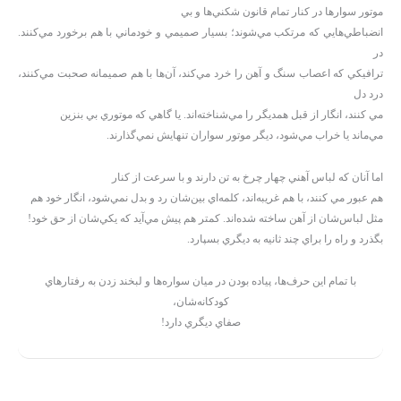
موتور سوارها در كنار تمام قانون شكني‌ها و بي
انضباطي‌هايي كه مرتكب مي‌شوند؛ بسيار صميمي و خودماني با هم برخورد مي‌كنند.
در
ترافيكي كه اعصاب سنگ و آهن را خرد مي‌كند، آن‌ها با هم صميمانه صحبت مي‌كنند،
درد دل
مي كنند، انگار از قبل همديگر را مي‌شناخته‌اند. يا گاهي كه موتوري بي بنزين
مي‌ماند يا خراب مي‌شود، ديگر موتور سواران تنهايش نمي‌گذارند.
اما آنان كه لباس آهني چهار چرخ به تن دارند و با سرعت از كنار
هم عبور مي كنند، با هم غريبه‌اند، كلمه‌اي بين‌شان رد و بدل نمي‌شود، انگار خود هم
مثل لباس‌شان از آهن ساخته شده‌اند. كمتر هم پيش مي‌آيد كه يكي‌شان از حق خود!
بگذرد و راه را براي چند ثانيه به ديگري بسپارد.
با تمام اين حرف‌ها، پياده بودن در ميان سواره‌ها و لبخند زدن به رفتارهاي
كودكانه‌شان،
صفاي ديگري دارد!