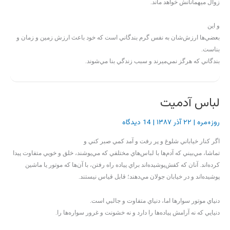
زوال ميهمانانش خواهد ماند.
و اين
بعضي‌ها ارزش‌شان به نفس گرم بندگاني است كه خود باعث ارزش زمين و زمان و
بناست.
بندگاني كه هرگز نمي‌ميرند و سبب زندگي بنا مي‌شوند.
لباس آدمیت
روز+مره
|
۲۲ آذر ۱۳۸۷
|
14 دیدگاه
اگر كنار خياباني شلوغ و پر رفت و آمد كمي صبر كني و
تماشا، مي‌بيني كه آدم‌ها با لباس‌هاي مختلفي كه مي‌پوشند، خلق و خويي متفاوت پيدا
كرده‌اند. آنان كه كفش‌پوشيده‌اند براي پياده راه رفتن، با آن‌ها كه موتور يا ماشين
پوشيده‌اند و در خيابان جولان مي‌دهند؛ قابل قياس نيستند.
دنياي موتور سوارها اما، دنياي متفاوت و جالبي است.
دنيايي كه نه آرامش پياده‌ها را دارد و نه خشونت و غرور سواره‌ها را.