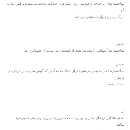
ساختمان‌هاي پر حرف و خودنما، روي زمين‌هايي ساكت ساخته مي‌شوند و گذر زمان،
گرد
مرگ بر در و ديوار همه‌شان مي‌پاشد.
بعضي
ساختمان‌ها آدم‌هايي را پناه مي‌دهند كه قلبشان مي‌تپد براي جلوه‌گري بنا.
بعضي
ساختمان‌ها هم محيطي مي‌شوند براي فعاليت بندگاني كه گوش‌شان به پر حرفي در
و ديوار
بدهكار نيست.
آن
بعضي‌ها، ارزش‌شان به در و ديواري است كه روزي مي‌ريزد و زميني كه بي‌حرف،
شاهد