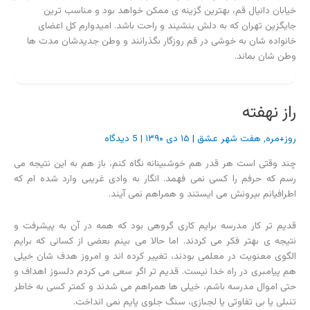
خیابان دانیال قم، بهترین گزینه ی ممکن خواهد بود و مناسب ترین
جایگزین تهران که به دلش بنشیند و راحت باشد. امیدوارم کل اعضای
خانواده شان به خوشی در قم روزگار بگذرانند و وطن جدیدشان مدت ها
وطن شان بماند.
راز نهفته
روز+مره
,
هفت شهر عشق
|
۱۵ دی ۱۳۹۰
|
5 دیدگاه
چند وقتی است هر قدر هم خوشبینانه نگاه کنم، باز هم به این نتیجه می
رسم که حرفم را کسی نمی فهمد. انگار به وادی غریبی وارد شده ام که
اطرافیانم بیرونش می ایستند و همراهم نمی آیند.
قدیم تر کار مدرسه برایم کاری گروهی بود که همه در آن به پیشرفت و
نتیجه ی بهتر فکر می کردند. اما حالا می بینم بعضی از کسانی که برایم
الگوی معنویت در معلمی بودند، تغییر کرده اند و امروز هدف شان خیلی
هم پیامبری در راه خدا نیست. قدیم تر اگر سعی می کردم دلسوز اهداف و
حتی اموال مدرسه باشم، خیلی ها همراهم می شدند و کمتر کسی به خاطر
تنبلی یا بی تفاوتی یا لجبازی، سنگ جلوی پایم نمی انداخت.