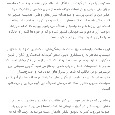
معکوس را در پیش گرفته‌اند و انگلی شده‌اند برای اقتصاد و فرهنگ جامعه.
جهان‌بینی مبتنی بر توهمات دیکته شده از سوی دشمن و تفکرات خود
حقیر بین و اجنبی پرست و متوهمانه لیبرال‌های وطنی، همیشه منتهی به
تصمیماتی شده است که نفعش به بیگانه و دودش در چشم ملت رفته
است. این روزها هم که واضح و شفاف می‌توانیم ببینیم که کدام حوزه‌ها
موجب آزار مردم و سرخوردگی کشور شده و کدام حوزه‌ها اقتدار و جایگاه
بین‌المللی و قدرت چانه‌زنی ایجاد کرده است.
این جماعت وابسته، طبق سنت همیشگی‌شان، با کمترین تعهد به اخلاق و
بیشتری تظاهر به روشنفکری دینی، سعی کرده‌اند کثافت‌کاری شان را گردن
دیگران بیندازند و هیچ وقت نپذیرفتند که نقص از مبانی فکری‌شان است که
منجر به تصمیمات غلط و خراب شدن اوضاع می‌شود. آخرین نمونه‌ی این
بی‌شرمی و بی‌اخلاقی که بارها از لیبرال‌های خودباخته و اصلاح‌طلبان
قدرت‌طلب خائن دیده‌ایم، یاوه‌گویی‌های مغرضانه‌ی مدافع حقوق آمریکا در
سیاست خارجی کشور است که ترجمان انحراف این قوم بی‌دین و بی‌اخلاق
است.
روباهانی که در ظاهر خود را در کنار انقلاب و انقلابیون متعهد به مردم
نشان می‌دهند و در فراق سلیمانی‌ها اشک تمساح می‌ریزند اما چون به
خلوت می‌روند کمر به نابودی تفکر خادمان ملت می‌بندند. ان‌شاالله که به