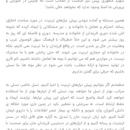
شهید مطهری پیش نیاز صحبت از انقلاب است که جایش در آموزش و
پرورش ما اصلا وجود ندارد که بخواهد خالی باشد!
همین مسئله و آماده نبودن پیش نیازهای تربیت، در مورد مباحث اخلاق،
رسانه، احترام و تعامل با خانواده و … نیز مشکلاتی را ایجاد کرده که نتیجه
اش شده دوری فرزندان از خانواده و مدرسه. دوری و فاصله ای که روز به
روز بیشتر می شود و این خلأ خطرناک با فرهنگ سهل الوصول غرب و
وهابیت در حال پر شدن است. در واقع فرزندان را ما تربیت نمی کنیم، بلکه
در خانواده ای مجازی تربیت می شوند که حتی زبانش هم با ما مشترک
نیست. در مواردی هم که می توانیم با بچه ها تعامل داشته باشیم، کم کاری
در تولید محتوا و ارائه مطلب، باعث می شود در نظر بچه ها، ما نسلی
باشیم که حرفی برای گفتن نداریم.
مطمئنم اگر بتوانیم پیش نیازهای تربیت را احیا کنیم، نسل حاضر، نسلی به
مراتب بهتر از نسل ما خواهد بود. نسلی که از ابزارها بهتر از ما استفاده
خواهد کرد. البته واضح است که احیای این پیش نیازها، نیازمند ایجاد و
حفظ ارتباط است، نه سرزنش و تحقیر. باید در زمین بازی مورد علاقه ی
دانش آموزان وارد شویم و ذائقه ی بیمار عصر اطلاعات را با داروی ایمان
آشنا کنیم. باید زبان تربیت مان را تبدیل به گزاره های قابل ارائه در بستر
اینترنت و رسانه کنیم و از ابزارهای در دسترس فرزندان مان برای صحبت با
آنان استفاده کنیم؛ و صد البته باید قبل از ورود به رسانه، خودمان عطر