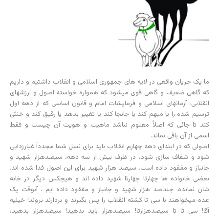
ما یک جریان واقعى در لایه هاى جمهورى اسلامى و انقلاب داشتیم و داریم
که گاهى ضعیف و گاهى قوى میشود که همواره خواسته اصول و ارزشهاى
انقلابى، آرمانهاى اسلامى و فرمایشات امام و قانون اساسى که از دهه اول
ترسیم شده را یا مبهم کند یا جابجا کند یا تغییر بدهد یا رقیق کند و خنثى
کند تا جائى که اصلاً معلوم نباشد ماهیت و هویت آن چیست و فقط
اسمى از آن باقى بماند.
اصولى که در ابتداى دهه چهارم انقلاب باید براى نسل شما مجدداً غبارزدایى
شود و شفاف سازى شود، در ظرف بیش از سه دهه، سیصدهزار شهید و
جانباز و مفقود داده است. سیصد هزار شهید براى این اصول فدا شده اند.
بعضى خانواده ها چهارتا چهارتا شهید داده اند و هیچکس دیگر در خانه
شان نمانده. چندصد هزار شهید و جانباز و مفقود داده ایم ، آنوقت یک
عده میخواهند با سى تا کشته انقلاب را پس بگیرند و بردارند بروند! خیلیه
آقا! سى تا تا سیصدهزارتا! سیصدهزار باید بدهید! سیصدهزار بدهید،