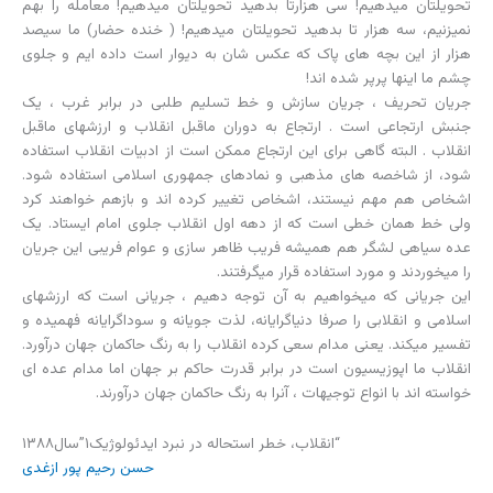
تحویلتان میدهیم! سى هزارتا بدهید تحویلتان میدهیم! معامله را بهم
نمیزنیم، سه هزار تا بدهید تحویلتان میدهیم! ( خنده حضار) ما سیصد
هزار از این بچه هاى پاک که عکس شان به دیوار است داده ایم و جلوى
چشم ما اینها پرپر شده اند!
جریان تحریف ، جریان سازش و خط تسلیم طلبى در برابر غرب ، یک
جنبش ارتجاعى است . ارتجاع به دوران ماقبل انقلاب و ارزشهاى ماقبل
انقلاب . البته گاهى براى این ارتجاع ممکن است از ادبیات انقلاب استفاده
شود، از شاخصه هاى مذهبى و نمادهاى جمهورى اسلامى استفاده شود.
اشخاص هم مهم نیستند، اشخاص تغییر کرده اند و بازهم خواهند کرد
ولى خط همان خطى است که از دهه اول انقلاب جلوى امام ایستاد. یک
عده سیاهى لشگر هم همیشه فریب ظاهر سازى و عوام فریبى این جریان
را میخوردند و مورد استفاده قرار میگرفتند.
این جریانى که میخواهیم به آن توجه دهیم ، جریانى است که ارزشهاى
اسلامى و انقلابى را صرفا دنیاگرایانه، لذت جویانه و سوداگرایانه فهمیده و
تفسیر میکند. یعنى مدام سعى کرده انقلاب را به رنگ حاکمان جهان درآورد.
انقلاب ما اپوزیسیون است در برابر قدرت حاکم بر جهان اما مدام عده اى
خواسته اند با انواع توجیهات ، آنرا به رنگ حاکمان جهان درآورند.
“انقلاب، خطر استحاله در نبرد ایدئولوژیک١”سال١٣٨٨
حسن رحیم پور ازغدی