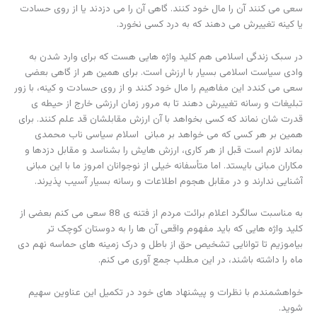
سعی می کنند آن را مال خود کنند. گاهی آن را می دزدند یا از روی حسادت
یا کینه تغییرش می دهند که به درد کسی نخورد.
در سبک زندگی اسلامی هم کلید واژه هایی هست که برای وارد شدن به
وادی سیاست اسلامی بسیار با ارزش است. برای همین هر از گاهی بعضی
سعی می کندد این مفاهیم را مال خود کنند و از روی حسادت و کینه، با زور
تبلیغات و رسانه تغییرش دهند تا به مرور زمان ارزشی خارج از حیطه ی
قدرت شان نماند که کسی بخواهد با آن ارزش مقابلشان قد علم کنند. برای
همین بر هر کسی که می خواهد بر مبانی اسلام سیاسی ناب محمدی
بماند لازم است قبل از هر کاری، ارزش هایش را بشناسد و مقابل دزدها و
مکاران مبانی بایستد. اما متأسفانه خیلی از نوجوانان امروز ما با این مبانی
آشنایی ندارند و در مقابل هجوم اطلاعات و رسانه بسیار آسیب پذیرند.
به مناسبت سالگرد اعلام برائت مردم از فتنه ی 88 سعی می کنم بعضی از
کلید واژه هایی که باید مفهوم واقعی آن ها را به دوستان کوچک تر
بیاموزیم تا توانایی تشخیص حق از باطل و درک زمینه های حماسه نهم دی
ماه را داشته باشند، در این مطلب جمع آوری می کنم.
خواهشمندم با نظرات و پیشنهاد های خود در تکمیل این عناوین سهیم
شوید.