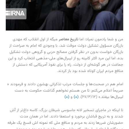
من و شما یادمون نمیاد؛ اما
تاریخ معاصر
میگه از اول انقلاب که مهدی
بازرگان مسؤول تشکیل دولت موقت شد، با وجودی که امام به صراحت از
بازرگان خواست بدون در نظر گرفتن مصالح حزبی و گروهی دولت تشکیل
بده، اما این مرد اکثر کابینه رو از لیبرال‌های ملی-مذهبی انتخاب کرد و این
جماعت در هر گوشه‌ای از دولت، راه را برای نفوذ آمریکایی که دستش از
منافع مردم ایران کوتاه شده بود باز کردند.
امام هم در صحبت‌ها و جلسات مرتب تذکراتی بهشون دادند و فرمودند «
صریحاً اعلام می‌کنم: تا من هستم نخواهم گذاشت حکومت به دست
لیبرال‌ها بیفتد.» (۶۷/۳/۱۲).
(+)
و
(+)
تا اینکه در ماجرای تسخیر لانه جاسوسی شیطان بزرگ، کاسه داغ‌تر از آش
شدند و به تریج قباشان برخورد و استعفا دادند. اما در همان مدت
حضورشان ضررها زدند به مردم و منافع ملی که نمونه اش فسخ یک طرفه