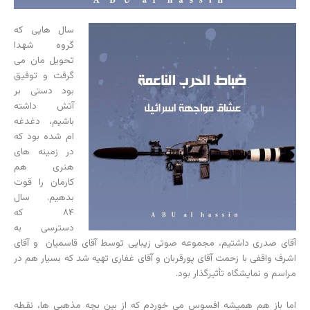
سال هایی که
گروه شهدا
تحویل مان می
گرفت و توفیق
بود دستی بر
آتش داشته
باشیم، دغدغه
ام شده بود که
در زمینه های
هنری هم
کارمان را قوت
بدهیم. سال
۸۴ که
دسترسی به
آقای صدری داشتیم، مجموعه صوتی زیبایی توسط آقای قاسمیان و آقای
اشرف واقفی با زحمت آقای پورقربان و آقای غفاری تهیه شد که بسیار هم در
مراسم و نمایشگاه تأثیرگذار بود.
اما باز هم همیشه افسوس می خوردم که از بین بچه مذهبی ها، نقطه