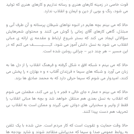
قوت خاصی در زمینه کارهای هنری و رسانه نداریم و کارهای هنری که تولید
می شود، رنگ و بویی از دین و ایمان و انقلاب ندارد.
حالا که می بینم بچه هایم در انبوه نواهای شیطان پرستانه و آن طرف آبی و
مبتذل، گاهی کارهای آقای زمانی را گوش می کنند و محتوای شعرهایش
سؤالاتی ایجاد می کند که بستر شروع ارتباط و مقدمه ی ارائه ی مبانی
انقلاب می شود به نسل دانش آموز می شود، کـِـــــیـــــــف می کنم که در
این مسیر – هر چند دیر – چراغی روشن شده است.
حالا که می بینم « شبکه افق » شکل گرفته و فرهنگ انقلاب را از دل ها به
زبان می آورد و شبکه های سیما « فرزندان آفتاب » و « بهاران » را پخش می
کنند، امیدوار می شوم که سیما حرفی دارد که به محمد صادق ها بزند.
حالا که می بینم « عمار » جای خالی « فجر » را پر می کند، مطمئن می شوم
که انقلاب به نسل بعدی هم منتقل خواهد شد و بچه ها مبانی انقلاب را
فقط از وایبر و سخنرانی های دولتی نمی گیرند و ممکن است به انقلاب بی
تحریف هم دست پیدا کنند.
حالا وقت حمایت و تقویت است که کار مردم است. حتی شده با یک تلفن
به روابط عمومی صدا و سیما که مدیرانش متقاعد شوند و شاید بودجه ها