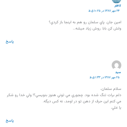
كاظم
۲۴ مهر ۱۳۸۷ در ۱۰:۲۵ ق.ظ
امين جان. پاي سلمان رو هم به اينجا باز كردي؟
ولش كن بابا. روش زياد ميشه…
پاسخ
سيد
۲۵ مهر ۱۳۸۷ در ۱:۳۳ ق.ظ
سلام سلمان،
دلم برات تنگ شده بود. چجوري مي توني هنوز بنويسي؟! ولي خدا رو شكر
مي كنم اين حرف از دهن تو در اومد، نه كس ديگه.
يا علي.
پاسخ