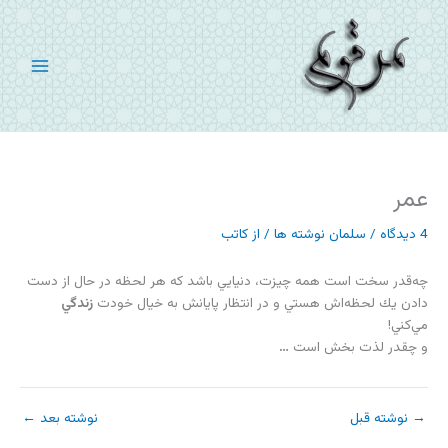
رش
ه
حتوا
عمر
4 دیدگاه
/
سلمان نوشته ها
/ از
کاتب
چه‌قدر سخت است همه چيزت، دنيايي باشد كه هر لحظه در حال از دست
دادن يك لحظه‌اش هستي و در انتظار پايانش به خيال خودت
زندگي
مي‌كني!
و چقدر لذت بخش است
…
→
نوشته قبل
نوشته بعد
←