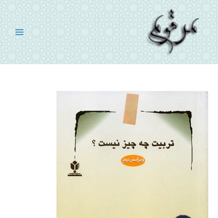
رش
ه
حتوا