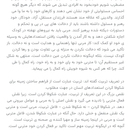
مضطرب شویم خودبخود به افرادی تبدیل می شوند که دیگر هیچ گونه
احساس مسئولیتی از خود نشان نمی دهند و کارهای خود را به ما وا می
گذارند. والدینی که علاقه مند هستند فرزندان مستقل، آزاد، خودکار، خود
رهبر و مسئول داشته باشند باید از دخالت های پی در پی و تحکم و
دستورات دیکته شده پرهیز کنند. مربی باید به نیروهای نهفته در کودک
اجازه شکفتن دهد و به کار آمدن یا واقعیت یافتن استعدادهایش به وسیله
ی خود او کمک کند؛ کار مربی تنها راهنمایی و هدایت است و نه دخالت. باز
تأکید می شود که دخالت نکردن به منزله ی بی تفاوت بودن و رها کردن
کودک نیست. بلکه اینگونه دخالت نکردن عین دخالت است، منتهی به شکل
غیر مستقیم آن؛ تا متربی خود به پای خود و به راه خود، راه کمال را طی
کند. چرا که هر کس به شیوه خویش راه کمال را می پیماید.
در تعریف تربیت گفته اند: تربیت عبارت است از فراهم ساختن زمینه برای
شکوفا کردن استعدادهای انسان در جهت مطلوب.
نقص بزرگ در این تعریف از تربیت، عبارت شکوفا کردن است. زیرا نقش
فعال متربی را نادیده می گیرد و نقش اصلی را به مربی و عوامل بیرونی می
دهد. در شکوفا کردن – نه شکوفا شدن – فاعل تربیت، مربی است و متربی
یک نقش منفعل و خنثی دارد. حال آنکه در عبارت شکوفا شدن، فاعل متربی
است و مربی در اینجا زمینه ساز و مهیا کننده ی صحنه ی تربیت است.
آنچه که در اینگونه تربیت مهم است تاکید بر فعال کردن خود متربی است.