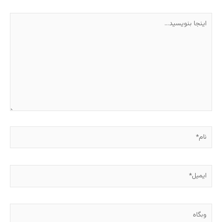
اینجا
بنویسید…
نام*
ایمیل*
وبگاه