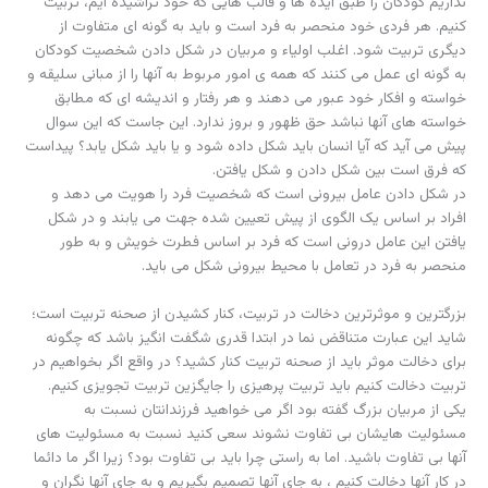
نداریم کودکان را طبق ایده ها و قالب هایی که خود تراشیده ایم، تربیت
کنیم. هر فردی خود منحصر به فرد است و باید به گونه ای متفاوت از
دیگری تربیت شود. اغلب اولیاء و مربیان در شکل دادن شخصیت کودکان
به گونه ای عمل می کنند که همه ی امور مربوط به آنها را از مبانی سلیقه و
خواسته و افکار خود عبور می دهند و هر رفتار و اندیشه ای که مطابق
خواسته های آنها نباشد حق ظهور و بروز ندارد. این جاست که این سوال
پیش می آید که آیا انسان باید شکل داده شود و یا باید شکل یابد؟ پیداست
که فرق است بین شکل دادن و شکل یافتن.
در شکل دادن عامل بیرونی است که شخصیت فرد را هویت می دهد و
افراد بر اساس یک الگوی از پیش تعیین شده جهت می یابند و در شکل
یافتن این عامل درونی است که فرد بر اساس فطرت خویش و به طور
منحصر به فرد در تعامل با محیط بیرونی شکل می باید.
بزرگترین و موثرترین دخالت در تربیت، کنار کشیدن از صحنه تربیت است؛
شاید این عبارت متناقض نما در ابتدا قدری شگفت انگیز باشد که چگونه
برای دخالت موثر باید از صحنه تربیت کنار کشید؟ در واقع اگر بخواهیم در
تربیت دخالت کنیم باید تربیت پرهیزی را جایگزین تربیت تجویزی کنیم.
یکی از مربیان بزرگ گفته بود اگر می خواهید فرزندانتان نسبت به
مسئولیت هایشان بی تفاوت نشوند سعی کنید نسبت به مسئولیت های
آنها بی تفاوت باشید. اما به راستی چرا باید بی تفاوت بود؟ زیرا اگر ما دائما
در کار آنها دخالت کنیم ، به جای آنها تصمیم بگیریم و به جای آنها نگران و