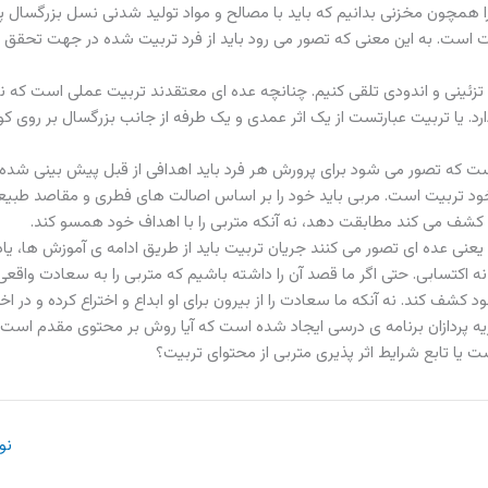
را همچون مخزنی بدانیم که باید با مصالح و مواد تولید شدنی نسل بزرگسال پ
 است. به این معنی که تصور می رود باید از فرد تربیت شده در جهت تحقق ن
 تزئینی و اندودی تلقی کنیم. چنانچه عده ای معتقدند تربیت عملی است که ن
د. یا تربیت عبارتست از یک اثر عمدی و یک طرفه از جانب بزرگسال بر روی ک
ت که تصور می شود برای پرورش هر فرد باید اهدافی از قبل پیش بینی شده 
ود تربیت است. مربی باید خود را بر اساس اصالت های فطری و مقاصد طبیع
کشف می کند مطابقت دهد، نه آنکه متربی را با اهداف خود همسو کند.
عنی عده ای تصور می کنند جریان تربیت باید از طریق ادامه ی آموزش ها، یا
ه اکتسابی. حتی اگر ما قصد آن را داشته باشیم که متربی را به سعادت واقعی
شف کند. نه آنکه ما سعادت را از بیرون برای او ابداع و اختراع کرده و در اختی
یه پردازان برنامه ی درسی ایجاد شده است که آیا روش بر محتوی مقدم است 
 یا تابع شرایط اثر پذیری متربی از محتوای تربیت؟
نو