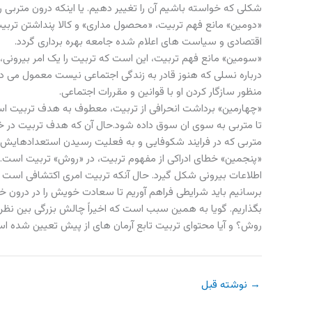
شکلی که خواسته باشیم آن را تغییر دهیم. یا اینکه درون متربی 
«دومین» مانع فهم تربیت، «محصول مداری» و کالا پنداشتن تربیت
اقتصادی و سیاست های اعلام شده جامعه بهره برداری گردد.
«سومین» مانع فهم تربیت، این است که تربیت را یک امر بیرونی،
درباره نسلی که هنوز قادر به زندگی اجتماعی نیست معمول می دار
منظور سازگار کردن او با قوانین و مقررات اجتماعی.
«چهارمین» برداشت انحرافی از تربیت، معطوف به هدف تربیت اس
تا متربی به سوی ان سوق داده شود.حال آن که هدف تربیت در خ
متربی که در فرایند شکوفایی و به فعلیت رسیدن استعدادهایش 
«پنجمین» خطای ادراکی از مفهوم تربیت، در «روش» تربیت است. ی
اطلاعات بیرونی شکل گیرد. حال آنکه تربیت امری اکتشافی است ن
برسانیم باید شرایطی فراهم آوریم تا سعادت خویش را در درون خود ک
بگذاریم. گویا به همین سبب است که اخیراً چالش بزرگی بین نظر
روش؟ و آیا محتوای تربیت تابع آرمان های از پیش تعیین شده است
→
نوشته قبل