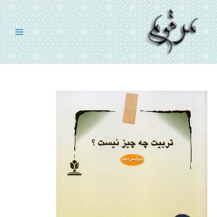
رش
ه
حتوا