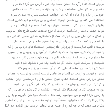
تربیتی است که در آن جا انسان مانند یک شیء فرض می گردد که برای
منظور یا منظورهایی ساخته می شود و سازنده و صنعتگر هدف خاص
خودش را دارد و از ماده ای که می خواهد صنعتی بسازد به عنوان شیء
استفاده می کند و این همان تربیت تصنعی و بی ریشه و غیر فطری است.
بنابراین تربیت بطور کلی با صنعت فرق دارد که از همین فرق،انسان می
تواند جهت تربیت را بشناسد. تربیت از نوع صنعت یعنی طرح های بیرونی،
و شکل دادن های بیرونی عبارت است از «ساختن» به این معنی که شیء و
یا اشیایی را تحت یک نوع پیراستن ها و آراستن ها قرار می دهند. ولی
تربیت واقعی عبارتست از پرورش دادن،یعنی استعدادهای درونی یی را که
بالقوه در یک شیء موجود است به فعلیت در آوردن و پروردن و از همین
جا معلوم می شود که تربیت باید تابع و پیرو فطرت، یعنی تابع و پیرو
طبیعت و سرشت شیء باشد. اگر بنا باشد یک شیء شکوفا شود باید
کوشش کرد همان استعدادهایی که در آن هست بروز و ظهور کند.
ترس و تهدید و ارعاب در انسان ها عامل تربیت نیست و تربیت به همان
معنی پرورش،یعنی استعدادهای هیچ انسانی را از راه ترساندن، زدن، ارعاب
و تهدید نمی شود پرورش داد. همانطور که یک غنچه گل را نمی شود به
زور به صورت گل درآورد،مثلا یک غنچه را بکشیم تا گل بشود یا نهالی را که
به زمین کرده ایم و می خواهیم رشد کند،با دست خودمان بگیریم و به زور
بکشیم تا رشد بکند، بنابراین همه آنچه درباره جنبه های سلبی تربیت گفتیم
نشان می دهد که تا چه اندازه از جنبه های ایجابی تربیت دور افتاده ایم. لذا