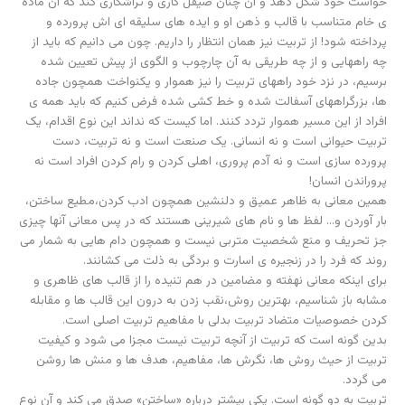
خواست خود شکل دهد و آن چنان صیقل کاری و تراشکاری کند که آن ماده
ی خام متناسب با قالب و ذهن او و ایده های سلیقه ای اش پرورده و
پرداخته شود! از تربیت نیز همان انتظار را داریم. چون می دانیم که باید از
چه راههایی و از چه طریقی به آن چارچوب و الگوی از پیش تعیین شده
برسیم، در نزد خود راههای تربیت را نیز هموار و یکنواخت همچون جاده
ها، بزرگراههای آسفالت شده و خط کشی شده فرض کنیم که باید همه ی
افراد از این مسیر هموار تردد کنند. اما کیست که نداند این نوع اقدام، یک
تربیت حیوانی است و نه انسانی. یک صنعت است و نه تربیت، دست
پرورده سازی است و نه آدم پروری، اهلی کردن و رام کردن افراد است نه
پروراندن انسان!
همین معانی به ظاهر عمیق و دلنشین همچون ادب کردن،مطیع ساختن،
بار آوردن و… لفظ ها و نام های شیرینی هستند که در پس معانی آنها چیزی
جز تحریف و منع شخصیت متربی نیست و همچون دام هایی به شمار می
روند که فرد را در زنجیره ی اسارت و بردگی به ذلت می کشانند.
برای اینکه معانی نهفته و مضامین در هم تنیده را از قالب های ظاهری و
مشابه باز شناسیم، بهترین روش،نقب زدن به درون این قالب ها و مقابله
کردن خصوصیات متضاد تربیت بدلی با مفاهیم تربیت اصلی است.
بدین گونه است که تربیت از آنچه تربیت نیست مجزا می شود و کیفیت
تربیت از حیث روش ها، نگرش ها، مفاهیم، هدف ها و منش ها روشن
می گردد.
تربیت به دو گونه است. یکی بیشتر درباره «ساختن» صدق می کند و آن نوع