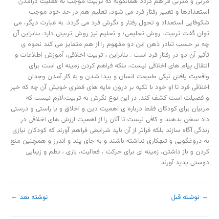
مربی و متربی فراهم گردد همانگونه که تربیت موجب به فعلیت درآمدن
استعدادها و تغییر رفتار فرد می شود، تعلیم هم در حد خود موجب
شکوفایی استعداد و تحول رفتار و نگرش فرد می گردد. به عبارت دیگر، می
توان گفت تربیت، روش تعلیمی؛ و تعلیم نیز روش تربیتی دارد. بنابراین آن
چه بر حسب تبادر ذهن این دو مفهوم را از هم متمایز می کند نحوه ی
تأثیر آن دو در رفتار فرد است . بنابراین ، تربیت اخلاقی، آموزش اطلاعات و
انتقال پیام های اخلاقی نیست، بلکه فراهم کردن زمینه ای است برای
واقعیت یافتن نیکی طبیعت انسان و پیدا شدن و به کار آمدن وجدان
اخلاقی فرد تا او خود با تکیه بر درون مایه های فطری خویش آن چه که خیر
و فضیلت است کشف کند. در این نوع نگرش به تربیت،لازم نیست که
مربیان برای کودکان فقط درباره ی اهمیت دین و اخلاق و یا راستی و درستی
داد سخن بدهند و کافی نیست تا آنان را از اهمیت ارزش های اخلاقی در
زندگی آگاه سازند بلکه فراتر از آن باید شرایطی فراهم آورند که کودکان نیازی
به دروغگویی و تبهکاری نداشته باشند و به جای پند و اندرز و همچنین منع
کردن و باز داشتن، زمینه ای برای حرکت ، فعالیت، بازی ، نظم و زیبایی
دوستی پدید آورند.
→
نوشته قبل
نوشته بعد
←