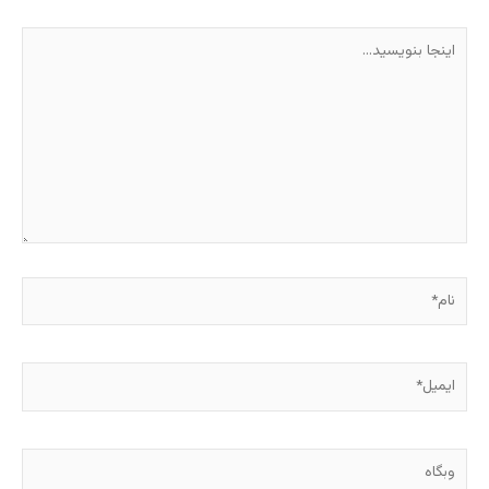
اینجا
بنویسید…
نام*
ایمیل*
وبگاه