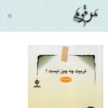
رش
ه
حتوا