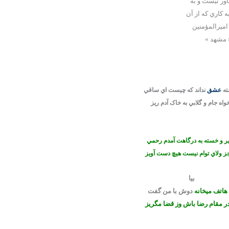
اور نيست و به
 كاري كه از آن
اميرالمؤمنين
« مشهد »
ته
عشق
نداند که چيست اي ساقي
واه جام و گلابي به خاک آدم ريز
ر و خسته به درگاهت آمدم رحمي
ز ولاي توام نيست هيچ دست آويز
بيا
هاتف ميخانه
دوش با من گفت
ر مقام رضا باش وز قضا مگريز