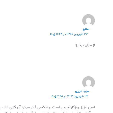
صالح
۲۳ شهریور ۱۳۸۶ در ۱۱:۴۴ ق.ظ
از میان برخیز!
مجید عزیزی
۲۴ شهریور ۱۳۸۶ در ۲:۵۱ ق.ظ
امین عزیز. روزگار غریبی است. چه کسی فکر میکرد آن گازی که من و