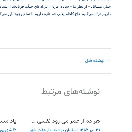
خيلي مسائل – از نظر ما – ساده، مردان بي‌ادعاي جنگ، فريادشان بلند م
داريم درك مي‌كنيم حاج كاظم يعني چه. تازه داريم با تمام وجود باور مي‌كن
→
نوشته قبل
نوشته‌های مرتبط
هر دم از عمر می رود نفسی …
یاد مسا
۳۱ تیر ۱۳۸۲
|
سلمان نوشته ها
,
هفت شهر
۱۲ شهریور ۱۳۸۲