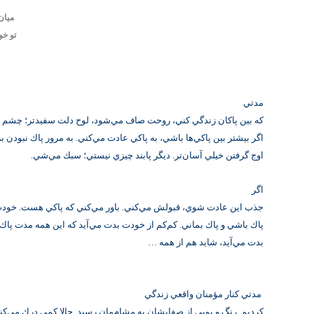
ميان
تو خ
مدتي
كه بين پاكان زندگي كني، روحت صاف مي‌شود، لوح دلت سفيدتر؛ چشم دل
اگر بيشتر بين پاكي‌ها باشي، به پاكي عادت مي‌كني. به مرور پاك نبود
اوج گرفتن خيلي آسان‌تر. ديگر پابند چيزي نيستي؛ سبك مي‌شي.
اگر
جذب اين عادت شوي، قبولش مي‌كني. باور مي‌كني كه پاكي هست. خودت
پاك باشي و پاك بماني. كم‌كم از خودت بدت مي‌آيد كه اين همه مدت پاك 
بدت مي‌آيد، شايد هم از همه …
مدتي كنار مؤمنان واقعي زندگي
كرديم. رنگ و بويي از صفايشان به مشام‌مان رسيد. حالا كمي درك مي‌كني