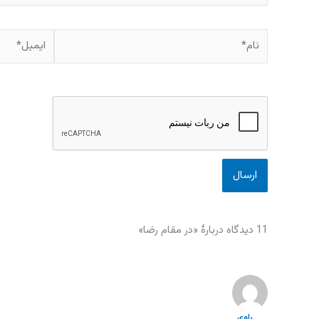
نام*
ایمیل*
11 دیدگاه دربارهٔ «در مقام رضا»
راوي