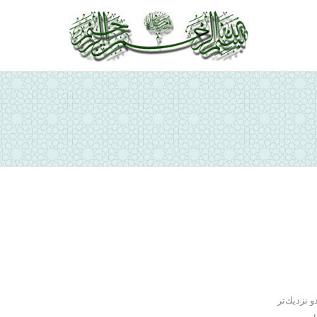
ص
 نزديك‌تر