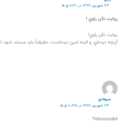
۲۳ شهریور ۱۳۸۶ در ۸:۳۰ ق.ظ
روايت نكن راوي !
روايت نكن راوي!
آن‌چه ديده‌اي، و البته امين ديده‌است، حقيقتاً بايد مستند شود. اما
ميرهادي
۲۳ شهریور ۱۳۸۶ در ۱۰:۳۵ ق.ظ
ebnossabil!?