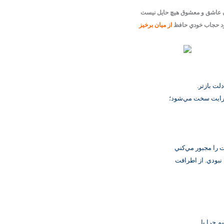
 عاشق و معشوق هيچ حايل نيست
ود حجاب خودي حافظ
از ميان برخيز
ت بازتر.
ن برايت سخت مي‌شود؛
 را مجبور مي‌كني
نبودي. از اطرافت
م چرا با