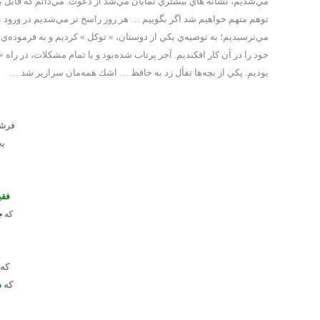
مي‌شديم، نشانه هاي بيشتري نمايان مي‌شد از دعوت. مي‌دانم كه قابل ب
توهم متهم خواهيم شد اگر بگوييم … هر روز راسخ تر مي‌شديم در ورود به
مي‌ترسيديم؛ به توصيه‌ي يكي از دوستان، « توكل » كرديم و به فرموده‌ي 
خود را در آن كار افكنديم. آجر پرتاب شده‌بود و با تمام مشكلات، در راه 
بوديم. يكي از بچه‌ها تفأل زد به حافظ … اشك همه‌مان سرازير شد …
فرش
بخ
فقي
که
ج
که
که
د