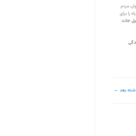
ان مردم
 را برای
یل جات
دگی
شته بعد
←