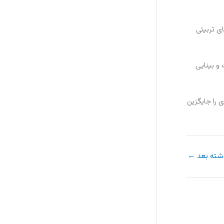
ی تربیتی
و بینایی
ی را جایگزین
شته بعد
←