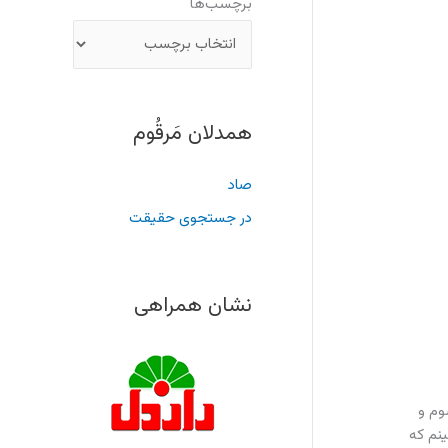
برچسب‌ها
همدلان مَرقُوم
صاد
در جستجوی حقیقت
نشان همراهی
م جدا شوم و
نم که