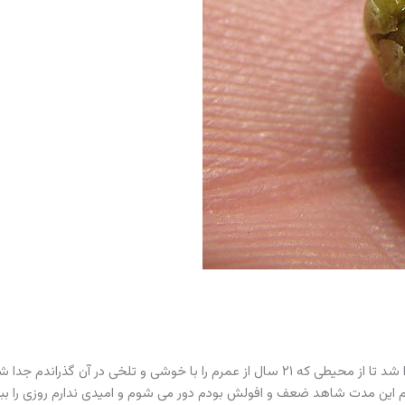
بعد از چهار سال تحت فشار روحی کار کردن، بالاخره بهانه ای پیدا شد تا از محیطی که ۲۱ سال از عمرم را با خوشی و تلخی در آن گذراند
م این مدت شاهد ضعف و افولش بودم دور می شوم و امیدی ندارم روزی را ببی