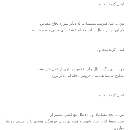
لبنان کربلاست و …
من … مثلا هنرمند مسلمان، که ديگر سوژه دفاع مقدس
کم آورده ام، دنبال ساخت فيلم عشق هاي مثلثي خودم هستم.
لبنان کربلاست و …
من … بي رگ، دنبال چاپ عکس زيباتري از فلان هنرپيشه
مطرح سينما هستم تا فروش مجله ام بالاتر برود.
لبنان کربلاست و …
من … بچه مسلمان و … دنبال تيغ کشي بيشتر از
بنياد حفظ آثار، بنياد شهيد و همه نهادهاي فرهنگي هستم تا با صرف ده ها
ميليون