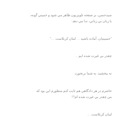
سيدحسن، بر صفحه تلويزيون ظاهر مي شود و خميني گونه،
با زبان بي زباني، ندا مي دهد:
"حسينيان، آماده باشيد … لبنان کربلاست …"
چقدر بي غيرت شده ايم…
نه ببخشيد. به شما برنخورد.
حاضرم در هر دادگاهي هم ثابت کنم منظورم اين بود که
من چقدر بي غيرت شده ام!!!
لبنان کربلاست …