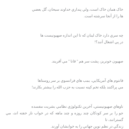
خاک همان خاک است، ولي پنداري خداوند سبحان، گل بعضي
ها را از آنجا سرشته است.
چه سري دارد خاک لبنان که تا اين اندازه صهيونيست ها
در پي اشغال آنند؟!
صهيون خونريز، پشت سر هم " قانا " مي آفريند.
فانتوم هاي آمريکايي، بمب هاي فرانسوي بر سر روستاها
مي پراکنند بلکه تخم کينه نسبت به حزب الله را بيشتر بکارند!
ناوهاي صهيونيستي، آخرين تکنولوژي نظامي بشريت مفسده
جو را بر سر کودکان چند روزه و چند ماهه که در خواب ناز خفته اند، مي
گسترانند، تا
زندگي در نظم نوين جهاني را به خوابشان آورند.