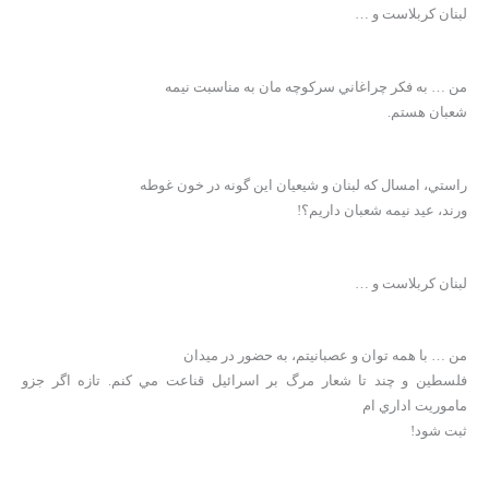
لبنان کربلاست و …
من … به فکر چراغاني سرکوچه مان به مناسبت نيمه
شعبان هستم.
راستي، امسال که لبنان و شيعيان اين گونه در خون غوطه
ورند، عيد نيمه شعبان داريم؟!
لبنان کربلاست و …
من … با همه توان و عصبانيتم، به حضور در ميدان
فلسطين و چند تا شعار مرگ بر اسرائيل قناعت مي کنم. تازه اگر جزو
ماموريت اداري ام
ثبت شود!