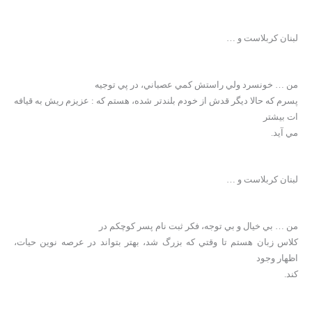
لبنان کربلاست و …
من … خونسرد ولي راستش کمي عصباني، در پي توجيه
پسرم که حالا ديگر قدش از خودم بلندتر شده، هستم که : عزيزم ريش به قيافه
ات بيشتر
مي آيد.
لبنان کربلاست و …
من … بي خيال و بي توجه، فکر ثبت نام پسر کوچکم در
کلاس زبان هستم تا وقتي که بزرگ شد، بهتر بتواند در عرصه نوين حيات،
اظهار وجود
کند.