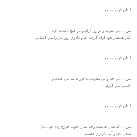
لبنان کربلاست و …
من … بي غيرت و پر رو، آرام و بي هيچ دغدغه اي،
کنار همسر خود آرام گرفته ام و کادوي روز پدر را مي گشايم.
لبنان کربلاست و …
من … بي حيا و بي تفاوت، با فرزندانم مي خندم و
کشتي مي گيرم.
لبنان کربلاست و …
من … که سال هاست وجدانم را چوب حراج زده ام، دنبال
شغل نان و آب دارتري هستم.