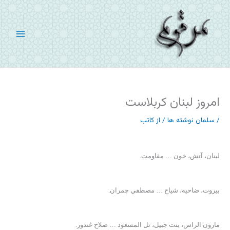
رش
ه
حتوا
امروز لبنان کربلاست
/
سلمان نوشته ها
/ از
کاتب
لبنان، آتش، خون … مقاومت.
بيروت، ضاحيه، شياح … مصطفي چمران.
مارون الراس، بنت جبيل، تل المسعود … صلاح غندور.