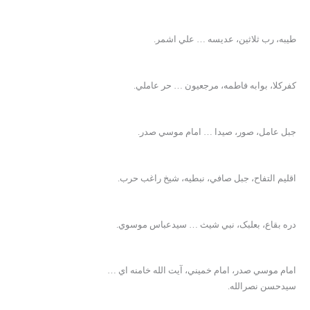
طيبه، رب ثلاثين، عديسه … علي اشمر.
کفرکلا، بوابه فاطمه، مرجعيون … حر عاملي.
جبل عامل، صور، صيدا … امام موسي صدر.
اقليم التفاح، جبل صافي، نبطيه، شيخ راغب حرب.
دره بقاع، بعلبک، نبي شيث … سيدعباس موسوي.
امام موسي صدر، امام خميني، آيت الله خامنه اي …
سيدحسن نصرالله.