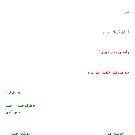
من …
لبنان کربلاست و …
راستي تو چطوري؟
چه مي کني خوش غيرت!؟
به نقل از «
خاطرات جبهه
» – حميد
داوود آبادي
→
نوشته قبل
نوشته بعد
←