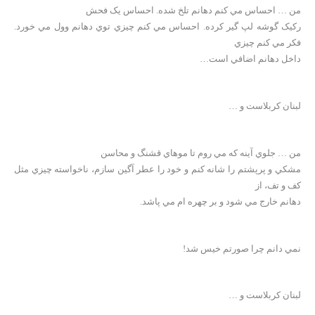
من … احساس مي کنم دهانم تلخ شده. احساس يک فحش
رکيک گوشه لپ گير کرده. احساس مي کنم چيزي توي دهانم وول مي خورد.
فکر مي کنم چيزي
داخل دهانم اضافي است…
لبنان کربلاست و …
من … جلوي آينه که مي روم تا موهاي قشنگ و محاسن
مشکي و پرپشتم را شانه کنم و خود را عطر آگين سازم، ناخواسته چيزي مثل
کف و تف، از
دهانم خارج مي شود و بر چهره ام مي پاشد.
نمي دانم چرا صورتم خيس شد!
لبنان کربلاست و …