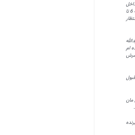
داخل
حیاط هستند؟!! یا چیز دیگر. اسمش را می پرسم. می گوید: ابراهیم شهرآئینی (هنوز حاجی نبود و حتی سید!) وسط نمازخانه 6 تا
تظار
الله
ه ام
 سرش
قبول
 مان
رنده