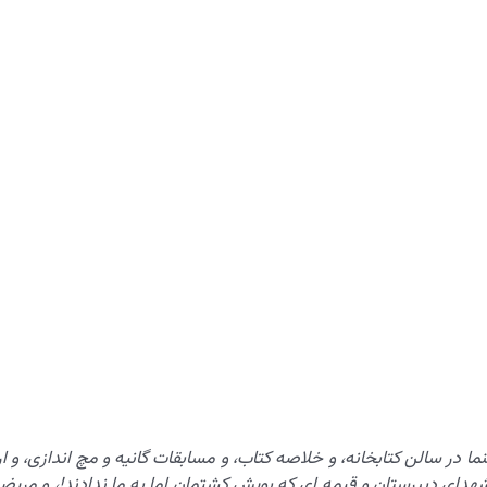
ا در سالن کتابخانه، و خلاصه کتاب، و مسابقات گانیه و مچ اندازی، و ا
هدای دبیرستان و قیمه ای که بویش کشتمان اما به ما ندادند!، و مریض