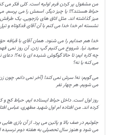
من مشغول پر کردن فرم اولیه است. کلی فکر می کنی
میز گذاشته اند. مثل اتاق های بازجویی. یک طرفش 
نشسته ام خدا خدا می کنم با آن آقای قدکوتاه و تپل
خدا هم صدایم را می شنود. همان آقای با قیافه حق
سعید نیا. شرووع می کنیم گپ زدن. آن روز نمی فهمم 
چه کاره ایم: تا حالا گوگوش شنیده ای یا نه؟! دعا
می کنه یا نه؟
می گویم: نه! سرش نمی کند! (آخر نمی دانم. چون 
می شویم. هر چهار نفر
روز اول است. داخل حیاط ایستاده ایم. حیاط کج و کو
کرده اند. من افتاده ام اول شهید مطهری، عباس افت
جلوئیم در صف بالا و پائین می پرد. از آن بازی هایی 
می شود و هنوز سال تحصیلی به هفته دوم نرسیده ا