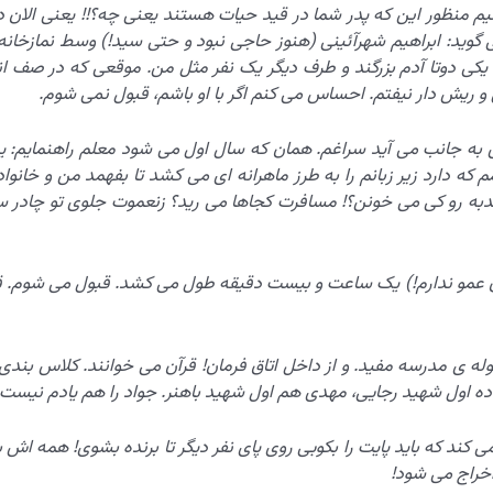
م منظور این که پدر شما در قید حیات هستند یعنی چه؟!! یعنی الان 
یکی دوتا آدم بزرگند و طرف دیگر یک نفر مثل من. موقعی که در صف ان
 و ریش دار نیفتم. احساس می کنم اگر با او باشم، قبول نمی شوم.
 به جانب می آید سراغم. همان که سال اول می شود معلم راهنمایم: ید
که دارد زیر زبانم را به طرز ماهرانه ای می کشد تا بفهمد من و خانواد
ی ندبه رو کی می خونن؟! مسافرت کجاها می رید؟ زنعموت جلوی تو چادر
زن عمو ندارم!) یک ساعت و بیست دقیقه طول می کشد. قبول می شوم. 
له ی مدرسه مفید. و از داخل اتاق فرمان! قرآن می خوانند. کلاس بندی
اده اول شهید رجایی، مهدی هم اول شهید باهنر. جواد را هم یادم نیست.
می کند که باید پایت را بکوبی روی پای نفر دیگر تا برنده بشوی! همه اش ب
خراج می شود!