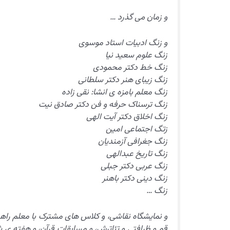
و زمان می گذرد …
و زنگ ادبیات استاد موسوی
زنگ علوم سعید نیا
زنگ خط دکتر محمودی
زنگ زیبای هنر دکتر سلطانی
زنگ معلم بامزه ی انشا: نقی زاده
زنگ ترسناک حرفه و فن دکتر صادق نیت
زنگ اخلاق دکتر آیت الهی
زتگ اجتماعی امین
زنگ جغرافی آزمندیان
زنگ تاریخ عبدالهی
زنگ عربی دکتر جبلی
زنگ دینی دکتر باهنر
زنگ …
و نمایشگاه نقاشی، و کلاس های مشترک با معلم راهنم
قم و ظرافتی و تئاترش، و مسابقات قرآن، و هفته ی ش