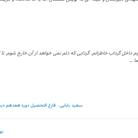
م داخل گرداب خاطراتم. گردابی که دلم نمی خواهد از آن خارج شوم. تا ک
ما …
سعید بابایی
،
فارغ التحصیل دوره هفدهم
دبی
نو