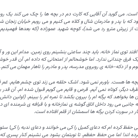
است. می گوید آن آقایی که کارت دم در بچه ها را چک می کند یک رو
 که با پدر و مادرمان شال و کلاه می کنیم و می رویم خیابان زنجان ش
اشت از زیرش مترو رد می شد)، کوچه شهید عموزاده (که بعدها فهمیدیم
وزهای خرداد 1369) جای من می افتد توی نماز خانه. باید چند ساعتی بنشینم روی زمین. مدام این ور و
ک فرق چندانی ندارد. اما خوشحالم از امتحانی که داده ام. آن قدر خو
 و از دکه-خانه ی روبروی مدرسه، پدر و مادرم را ناهار مهمان می کنم.
 بچه ها هست. باورم نمی شود. اشک حلقه می زند توی چشم هایم. غم 
 دیگر، کوتاه نمی آیم. قرص و قایم می گویم قبول شده ام. آن قدر پ
ا بخواهد که برگه ام را بیرون بکشد تا نمره ام را ببینم. (اولین دانش 
به جانبی می رود داخل اتاق گوشه ی نمازخانه و با قیافه ی شرمنده ای د
انگار در سورت کردن برگه ها اسمشان از قلم افتاده است.
ی حفظ کرده ام که دعای کمیل را کی می خوانند و دعای ندبه را کی! سئوا
کرده اند! اما من حفظ حفظم. تا نوبتمان بشود می نشینم کنار پسری که