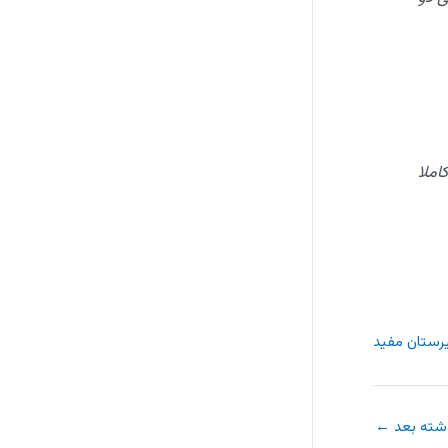
املا
رستان مفید
شته بعد
←