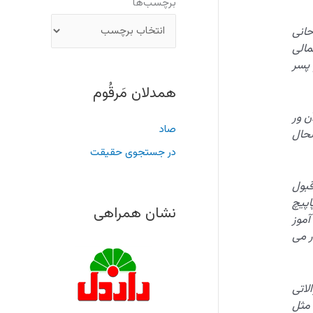
برچسب‌ها
حانی
مالی
 پسر
همدلان مَرقُوم
 آن ور
صاد
شحال
در جستجوی حقیقت
قبول
اپیچ
نشان همراهی
آموز
ر می
لاتی
 مثل