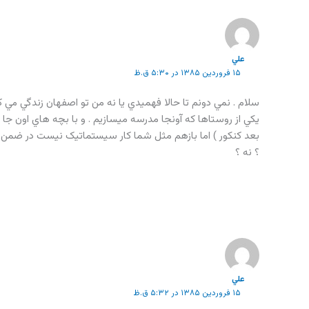
علي
۱۵ فروردین ۱۳۸۵ در ۵:۳۰ ق.ظ
سلام . نمي دونم تا حالا فهميدي يا نه من تو اصفهان زندگي مي ک
يکي از روستاها که آونجا مدرسه ميسازيم . و با بچه هاي اون جا 
بعد کنکور ) اما بازهم مثل شما کار سيستماتيک نيست در ضمن ق
؟ نه ؟
علي
۱۵ فروردین ۱۳۸۵ در ۵:۳۲ ق.ظ