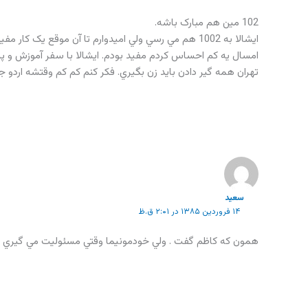
102 مين هم مبارک باشه.
ايشالا به 1002 هم مي رسي ولي اميدوارم تا آن موقع يک کار مفيدي در آموزش و پرورش انجام بدهي.
امسال يه کم احساس کردم مفيد بودم. ايشالا با سفر آموزش و پر
تهران همه گير دادن بايد زن بگيري. فکر کنم کم کم وقتشه اردو جها
سعید
۱۴ فروردین ۱۳۸۵ در ۲:۰۱ ق.ظ
همون که کاظم گفت . ولي خودمونيما وقتي مسئوليت مي گيري ا