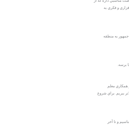
ت مناسبي داره كه از
فزاري و فكري به
جمهور به منطقه
 برسه.
و همكاري معلم
 ببريم. براي شروع
سيم و تا آخر