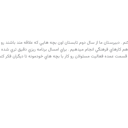
نم . دبيرستان ما از سال دوم تابستان اون بچه هايي که علاقه مند باشند رو م
هم کارهاي فرهنگي انجام ميدهيم . براي امسال برنامه ريزي دقيق تري شده (ا
سمت عمده فعاليت مسئولان رو کار با بچه هاي خودمونه تا ديگران فکر کنم