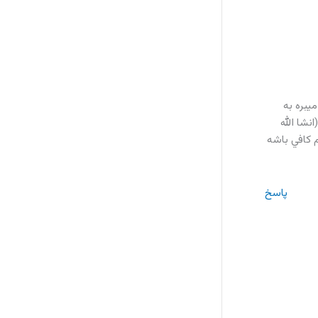
يبره به
نشا الله
 کافي باشه
پاسخ