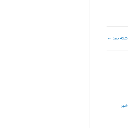
شته بعد
←
شهر