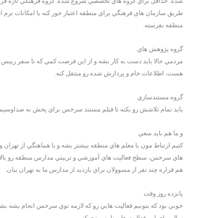
شده. حداقل براي گروه هاي تخصصي شروع شده. گروه فرهنگي تازه فرص
طريق سازمان هاي فرهنگي براي منطقه اعتبار جور كنه يا امكانات نرم ا
منطقه بفرسته.
گروه پژوهش هاي
مردمي حالا بايد دست به كار بشه و از اين فرصت كمي كه تا سفر رييس 
هست، اطلاعات خام و پردازش شده رو منتقل كنه.
گروه مستندسازي
بايد تمام تلاشش رو بكنه تا فيلم مستند سرخس براي پخش به صداوسيما
و ما هم بايد سعي
كنيم ارتباط مون با معلم هاي منطقه بيشتر بشه و با هماهنگي از تهران 
هاي سرخس، سطح فعاليت هاي آموزشي و تربيتي مدارس منطقه رو بالاتر
هم قراره چند نفر از مسوولان براي بازديد از مدارس ما به تهران بيان.
پانزده روز وقت
خوبي بود كه بتونيم فعاليت هايي رو كه لازمه توي سرخس انجام بشه بشنا
سال براي اين فعاليت ها برنامه ريزي كنيم.