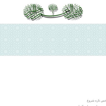
ص
رخس تازه شروع