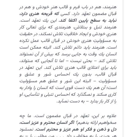
هنرمند، هم در باب فرم و قالب هنرِ خودش و هم در
قبال مضمون تعهّد دارد. كسى
كه قريحه هنرى دارد،
نبايد به سطح پايين اكتفا كند.
اين يك تعهّد است.
هنرمند تنبل و بى‏تلاش، هنرمندى كه براى تعالى كار
هنرىِ خودش و ايجاد خلاقيت تلاش نمى‏كند، در حقيقت
به مسؤوليتِ هنرى خودش در قبال قالب عمل نكرده
است. هنرمند بايد دائم تلاش كند. البته ممكن است
انسان يك وقت به جايى برسد كه بيش از آن نمى‏تواند
تلاش كند – بحثى نيست – اما تا آن‏جايى كه مى‏تواند،
بايد براى اعتلاى قالب هنرى تلاش كند. اين تعهّد در
قبال قالب، بدون يك احساس شور و عشق و
مسؤوليت – البته اين شور و عشق هم مسؤوليت
است؛ آن هم يك دست قوى است كه انسان را وادار به
كارى مى‏كند و نمى‏گذارد كه احساس تنبلى و تن‏آسايى، او
را از كار باز بدارد – به دست نمى‏آيد.
علاوه بر اين، تعهّد در قبال مضمون است. ما چه
مى‏خواهيم ارائه بدهيم؟
اگر انسان محترم و عزيز است،
دل و ذهن و فكر او هم عزيز و محترم است.
نمى‏شود
هر چيزى را به مخاطب داد . . . من مطلبى را – به