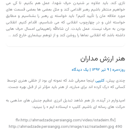
تازی کند. باید علاوه بر شنیدن حرف شهدا، عمل هم بکنیم. تا کی می
خواهیم منتظر باشیم رهبر اقدامی کند و مثل بعضی ها بعضی قسمت های
مورد علاقه مان را تأیید کنیم؟ باید خواسته ی رهبر را بشناسیم و مطابق
خواسته اش و در چهارچوب انقلابی که می شناسیم، اقدام کنیم. انقلابی
بودن به حرف نیست. عمل بایدت. ان شاءالله راهپیمایی امسال حرف هایی
داشته باشد که انقلابی نماها را روشن کند و از توهم بیشماری خارج کند …
هنر ارزش مداران
روز+مره
|
۹ تیر ۱۳۹۲
|
یک دیدگاه
چندی پیش،
کلیپی
اینجا معرفی شد که نمونه ای بود از خلقی هنری توسط
کسانی که درک کرده اند برای مبارزه، از هنر باید مؤثر تر از قبل بهره جست.
امیدوارم در آینده، باز هم شاهد تبدیل انرزی عظیم جنبش های مذهبی به
حرکت های رسانه ای باشیم. کلیپ « ایستاده ایم » را ببینید:
[flv:http://ahmadzade.persiangig.com/video/istadeim.flv
http://ahmadzade.persiangig.com/image/raz/isatadeim.jpg 490