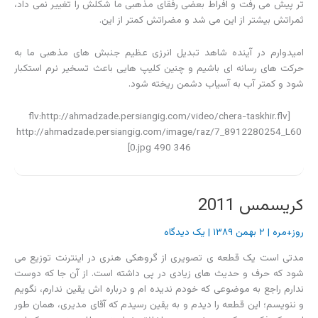
تر پیش می رفت و افراط بعضی رفقای مذهبی ما شکلش را تغییر نمی داد،
ثمراتش بیشتر از این می شد و مضراتش کمتر از این.
امیدوارم در آینده شاهد تبدیل انرزی عظیم جنبش های مذهبی ما به
حرکت های رسانه ای باشیم و چنین کلیپ هایی باعث تسخیر نرم استکبار
شود و کمتر آب به آسیاب دشمن ریخته شود.
[flv:http://ahmadzade.persiangig.com/video/chera-taskhir.flv
http://ahmadzade.persiangig.com/image/raz/7_8912280254_L60
0.jpg 490 346]
کریسمس 2011
روز+مره
|
۲ بهمن ۱۳۸۹
|
یک دیدگاه
مدتی است یک قطعه ی تصویری از گروهکی هنری در اینترنت توزیع می
شود که حرف و حدیث های زیادی در پی داشته است. از آن جا که دوست
ندارم راجع به موضوعی که خودم ندیده ام و درباره اش یقین ندارم، نگویم
و ننویسم؛ این قطعه را دیدم و به یقین رسیدم که آقای مدیری، همان طور