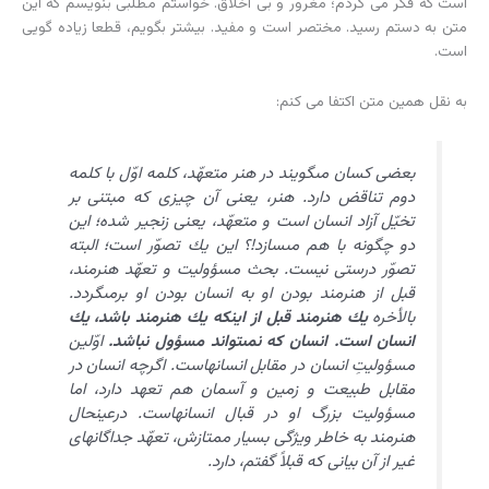
است که فکر می کردم؛ مغرور و بی اخلاق. خواستم مطلبی بنویسم که این
متن به دستم رسید. مختصر است و مفید. بیشتر بگویم، قطعا زیاده گویی
است.
به نقل همین متن اکتفا می کنم:
بعضى كسان مى‏گويند در هنر متعهّد، كلمه اوّل با كلمه
دوم تناقض دارد. هنر، يعنى آن چيزى كه مبتنى بر
تخيّل آزاد انسان است و متعهّد، يعنى زنجير شده؛ اين
دو چگونه با هم مى‏سازد!؟ اين يك تصوّر است؛ البته
تصوّر درستى نيست. بحث مسؤوليت و تعهّد هنرمند،
قبل از هنرمند بودن او به انسان بودن او برمى‏گردد.
بالأخره
يك هنرمند قبل از اين‏كه يك هنرمند باشد، يك
انسان است. انسان كه نمى‏تواند مسؤول نباشد.
اوّلين
مسؤوليتِ انسان در مقابل انسانهاست. اگرچه انسان در
مقابل طبيعت و زمين و آسمان هم تعهد دارد، اما
مسؤوليت بزرگ او در قبال انسانهاست. درعين‏حال
هنرمند به خاطر ويژگى بسيار ممتازش، تعهّد جداگانه‏اى
غير از آن بيانى كه قبلاً گفتم، دارد.