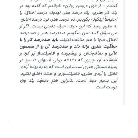
گمانم – از قول «رومن رولان» خواندم كه گفته بود در
يك كار هنرى، يك درصد هنر، نودونه درصد اخلاق؛ يا
احتياطاً اين‏گونه بگوييم: ده درصد هنر، نود درصد اخلاق.
به نظرم رسيد كه اين حرف، حرف دقيقى نيست. اگر از
من سؤال كنند، من مى‏گويم صددرصد هنر و صددرصد
اخلاق. اينها با هم منافات ندارند.
بايد صددرصد كار را با
خلاّقيت هنرى ارائه داد و صددرصد آن را از مضمون
عالى و تعالى‏بخش و پيشبرنده و فضيلت‏ساز پُر كرد و
انباشت.
آن چيزى كه دغدغه برخى آدمهاى دلسوز در
زمينه مسائل هنرى است، اين است كه ما به بهانه آزادى
تخيّل يا آزادى هنرى، فضيلت‏سوزى و هتك اخلاق نكنيم.
اين بسيار مهمّ است. بنابراين هنرِ متعهّد يك واژه
درست است.