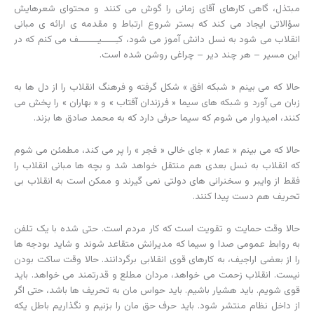
مبتذل، گاهی کارهای آقای زمانی را گوش می کنند و محتوای شعرهایش
سؤالاتی ایجاد می کند که بستر شروع ارتباط و مقدمه ی ارائه ی مبانی
انقلاب می شود به نسل دانش آموز می شود، کـِـــــیـــــــف می کنم که در
این مسیر – هر چند دیر – چراغی روشن شده است.
حالا که می بینم « شبکه افق » شکل گرفته و فرهنگ انقلاب را از دل ها به
زبان می آورد و شبکه های سیما « فرزندان آفتاب » و « بهاران » را پخش می
کنند، امیدوار می شوم که سیما حرفی دارد که به محمد صادق ها بزند.
حالا که می بینم « عمار » جای خالی « فجر » را پر می کند، مطمئن می شوم
که انقلاب به نسل بعدی هم منتقل خواهد شد و بچه ها مبانی انقلاب را
فقط از وایبر و سخنرانی های دولتی نمی گیرند و ممکن است به انقلاب بی
تحریف هم دست پیدا کنند.
حالا وقت حمایت و تقویت است که کار مردم است. حتی شده با یک تلفن
به روابط عمومی صدا و سیما که مدیرانش متقاعد شوند و شاید بودجه ها
را از بعضی اراجیف، به کارهای قوی انقلابی برگردانند. حالا وقت ساکت بودن
نیست. انقلاب زحمت می خواهد، مردان مطلع و قدرتمند می خواهد. باید
قوی شویم. باید هشیار باشیم. باید حواس مان به تحریف ها باشد، حتی اگر
از داخل نظام منتشر شود. باید حرف حق مان را بزنیم و نگذاریم باطل یکه