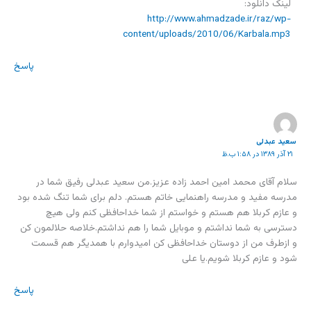
لینک دانلود:
http://www.ahmadzade.ir/raz/wp-
content/uploads/2010/06/Karbala.mp3
پاسخ
سعید عبدلی
۲۱ آذر ۱۳۸۹ در ۱:۵۸ ب.ظ
سلام آقای محمد امین احمد زاده عزیز.من سعید عبدلی رفیق شما در
مدرسه مفید و مدرسه راهنمایی خاتم هستم. دلم برای شما تنگ شده بود
و عازم کربلا هم هستم و خواستم از شما خداحافظی کنم ولی هیچ
دسترسی به شما نداشتم و موبایل شما را هم نداشتم.خلاصه حلالمون کن
و ازطرف من از دوستان خداحافظی کن امیدوارم با همدیگر هم قسمت
شود و عازم کربلا شویم.یا علی
پاسخ