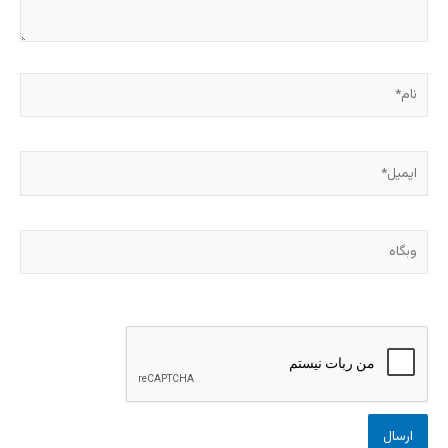
نام*
ایمیل*
وبگاه