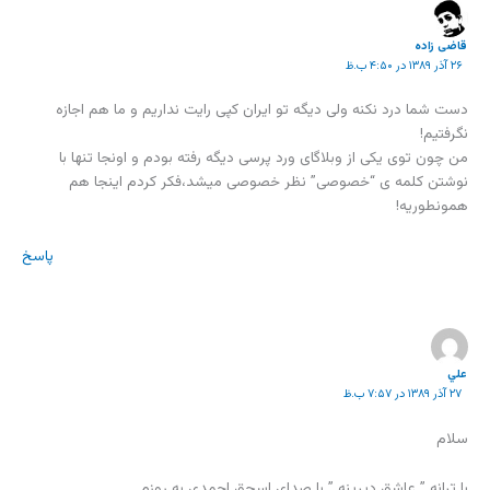
قاضی زاده
۲۶ آذر ۱۳۸۹ در ۴:۵۰ ب.ظ
دست شما درد نکنه ولی دیگه تو ایران کپی رایت نداریم و ما هم اجازه
نگرفتیم!
من چون توی یکی از وبلاگای ورد پرسی دیگه رفته بودم و اونجا تنها با
نوشتن کلمه ی “خصوصی” نظر خصوصی میشد،فکر کردم اینجا هم
همونطوریه!
پاسخ
علي
۲۷ آذر ۱۳۸۹ در ۷:۵۷ ب.ظ
سلام
با ترانه ” عاشق دیرینه ” با صدای اسحق احمدی به روزم …