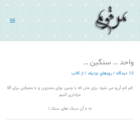
رش
ه
حتوا
واحد … سنگین …
12 دیدگاه
/
روزهاي نزديك
/ از
کاتب
کم کم آرزو می شود برای مان که با چنین نوای محزون و با معرفتی برای آقا
عزاداری کنیم
نه با آن سبک های سبک !