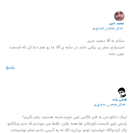
محمد امين
۲۶ آذر ۱۳۸۹ در ۱۱:۱۳ ق.ظ
سلام به آقا سعید عزیز.
امیدوارم سفر پر برکتی باشد در سایه ی آقا. ما رو هم دعا کن که قسمت
مون بشه.
پاسخ
قاضی زاده
۲۳ آذر ۱۳۸۹ در ۱۲:۲۰ ق.ظ
لینک دانلودش به فایر فاکس نمی خوره،شنبه هستید بیام بگیرم؟
راستی توی قسمت،کوچکتر ها،همه رفتن…فقط من موندم،که منم وبلاگمو
پاک کردم!اگه خواستید اونم بردارید،اگه نه یه آدرس دادم،تمام توضیحات