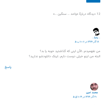
12 دیدگاه دربارهٔ «واحد … سنگین …»
...ردپا...
۱۸ آذر ۱۳۸۹ در ۱۰:۰۱ ب.ظ
من نفهمیدم…الآن اینی که گذاشتید خوبه یا بد؟
البته من اینو خیلی دوست دارم…لینک دانلودشو ندارید؟
پاسخ
محمد امين
۲۰ آذر ۱۳۸۹ در ۱۰:۱۹ ق.ظ