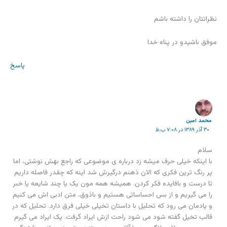
نظراتتان را داشته باشم
موفق باشیدو در پناه خدا
پاسخ
محمد امين
۳۰ آذر ۱۳۸۹ در ۷:۰۸ ب.ظ
سلام
با اینکه خیلی حرف میشه زد درباره ی موضوعی که راجع بهش نوشتی، اما
پر رنگ ترین فکری که الان ذهنم درگیرش شد اینه که چقدر فاصله داریم
تا درست و بافایده فکر کردن. همیشه همه مون یک یا چند شایعه یا خبر
را می گیریم و از بس احساساتی هستیم و باذوق، متن ادبی اش می کنیم
و یادمان می رود که تحلیل با داستان تخیلی خیلی فرق دارد. تحلیل که در
قالب تخیل گفته شود می شود راحت ازش ایراد گرفت. یک ایراد می گیرم