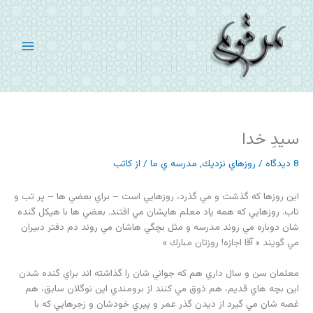
رش
ه
حتوا
سیدِ خدا
8 دیدگاه
/
روزهاي نزديك
,
مدرسه ي ما
/ از
کاتب
اين روزها كه گذشت و مي گذرد، روزهايي است – براي بعضي ها – پر تب و
تاب. روزهايي كه همه ياد معلم هايشان مي افتند. بعضي ها با هيكل گنده
شان دوباره مي روند مدرسه و مثل بچگي هاشان مي روند دم دفتر دبيران
مي گويند « آقا اجازه! روزتان مبارك »
معلمان سن و سال داري هم كه جواني شان را گذاشته اند براي گنده شدن
اين بچه هاي قديم، هم ذوق مي كنند از برومندي اين نوگلان سابق، هم
غصه شان مي گيرد از ديدن گذر عمر و پيري خودشان و زجرهايي كه با