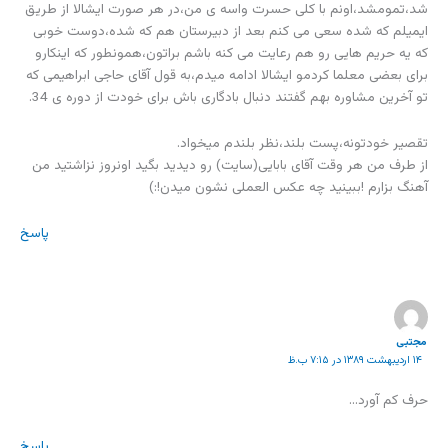
شد،تمومشد،اونم با کلی حسرت واسه ی من،در هر صورت ایشالا از طریق
ایمیلم که شده سعی می کنم بعد از دبیرستان هم که شده،دوست خوبی
که یه حریم هایی رو هم رعایت می کنه باشم براتون،همونطور که اینکارو
برای بعضی معلما کردمو ایشالا ادامه میدم،به قول آقای حاجی ابراهیمی که
تو آخرین مشاوره بهم گفتند دنبال بادگاری باش برای خودت از دوره ی 34.
تقصیر خودتونه،پست بلند،نظر بلندم میخواد.
از طرف من هر وقت آقای بابایی(سایت) رو دیدید بگید اونروز نزاشتید من
آهنگ بزارم !ببینید چه عکس العملی نشون میدن!:)
پاسخ
مجتبی
۱۴ اردیبهشت ۱۳۸۹ در ۷:۱۵ ب.ظ
حرف کم آورد…
پاسخ