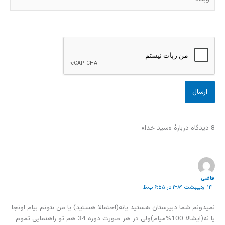
8 دیدگاه دربارهٔ «سیدِ خدا»
قاضی
۱۴ اردیبهشت ۱۳۸۹ در ۶:۵۵ ب.ظ
نمیدونم شما دبیرستان هستید یانه(احتمالا هستید) یا من بتونم بیام اونجا
یا نه(ایشالا 100%میام)ولی در هر صورت دوره 34 هم تو راهنمایی تموم