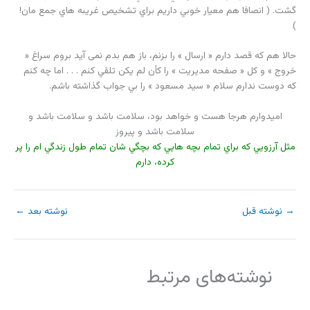
گشت. ( انصافا هم معيار خوبي داريم براي تشخيص غريبه هاي جمع مان!
)
حالا هم كه قصد دارم « ارسال » را بزنم، باز هم بدم نمی آید بروم سراغ «
خروج » و كل « صفحه مديريت » را كأن لم يكن تلقي كنم . . . اما چه كنم
كه دوست ندارم سلام « سيد مسعود » را بي جواب گذاشته باشم.
اميدوارم هرجا هست و خواهد بود، سلامت باشد و سلامت باشد و
سلامت باشد و پيروز
مثل آرزويي كه براي تمام بچه هايي كه بچگي شان تمام طول زندگي ام را پر
كرده، دارم
→
نوشته قبل
نوشته بعد
←
نوشته‌های مرتبط