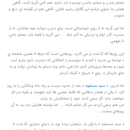
معلم شدن و معلم ماندن چشيده اند. شايد هم كمي گريه كنند؛ گاهي
همان جا جلوي چشم اين آقايان رشيد فعلي، گاهي هم در گوشه اي دنج و
خلوت.
اما اين گريه نه از روي خوشحالي است براي ديدن دوباره بچه هاشان، نه از
حسرت گذر ايام و نزديكي به آخر خط . . . اين گريه را فقط بايد معلم باشي
تا بفهمي.
اين روزها كه گذشت و مي گذرد، روزهايي است كه بارها تا همين صفحه ي
« نوشته ي جديد » آمدم تا بنويسم از اتفاقاتي كه دوست دارم برايم ثبت
شود و بعدها مرورشان كنم، اما نمي دانم چرا دستم به نوشتن نرفت و به
جاي «ارسال »، روي « خروج » كليك كردم.
اما امروز، «
سيد مسعود
» بعد از حدود بيست و يك ماه وبلاگش را به روز
كرد. با يكي از همان مطالبي كه فقط بعضي ها بايد بفهمند و بقيه سر كار
خواهند ماند اگر سعي كنند خود را مخاطبش جا بزنند.
من هم سعي كردم سر كار نمانم البته . . . اما نوشته هايش مرا برد به آن
روزهاي سخت . . .
« سيد مسعود » را اول بار، سلمان ديده بود در دنياي مجازي. گذشت تا