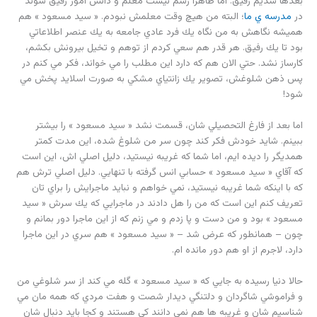
بعدها شديم رفيق. اما ظاهرا رسم نيست معلم و دانش آموز رفيق شوند
در
مدرسه ي ما
؛ البته من هيچ وقت معلمش نبودم. « سيد مسعود » هم
هميشه نگاهش به من نگاه يك فرد عادي جامعه به يك عنصر اطلاعاتي
بود تا يك رفيق. هر قدر هم سعي كردم از توهم و تخيل بيرونش بكشم،
كارساز نشد. حتي الان هم كه دارد اين مطلب را مي خواند، فكر مي كنم در
پس ذهن شلوغش، تصوير يك زانتياي مشكي به صورت اسلايد پخش مي
شود!
اما بعد از فارغ التحصيلي شان، قسمت نشد « سيد مسعود » را بيشتر
ببينم. شايد خودش فكر كند چون سر من شلوغ شده، اين مدت كمتر
همديگر را ديده ايم، اما شما كه غريبه نيستيد، دليل اصلي اش، اين است
كه آقاي « سيد مسعود » حسابي انس گرفته با تنهايي. دليل اصلي ترش هم
كه با اينكه شما غريبه نيستيد، نمي خواهم و نبايد ماجرايش را براي تان
تعريف كنم اين است كه من را هل دادند در ماجرايي كه يك سرش « سيد
مسعود » بود و من دست و پا زدم و مي زنم كه از اين ماجرا دور بمانم و
چون – همانطور كه عرض شد – « سيد مسعود » هم سري در اين ماجرا
دارد، لاجرم از او هم دور مانده ام.
حالا دنيا رسيده به جايي كه « سيد مسعود » گله مي كند از سر شلوغي من
و فراموشي شاگردان و دلتنگي ديدار شصت و هفت مردي كه همه مان مي
شناسيم شان و غريبه ها هم نمي دانند كي هستند و كجا بايد دنبال شان