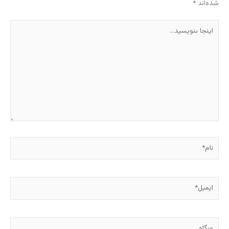
شده‌اند
*
اینجا
بنویسید…
نام*
ایمیل*
وبگاه