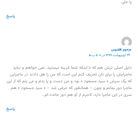
یا علی
پاسخ
مرحوم ققنوس
۲۹ اردیبهشت ۱۳۸۹ در ۵:۰۱ ب.ظ
دلیل اصلی ترش هم که با اینکه شما غریبه نیستید، نمی خواهم و نباید
ماجرایش را برای تان تعریف کنم این است که من را هل دادند در ماجرایی
که یک سرش « سید مسعود » بود و من دست و پا زدم و می زنم که از این
ماجرا دور بمانم و چون – همانطور که عرض شد – « سید مسعود » هم
سری در این ماجرا دارد، لاجرم از او هم دور مانده ام…
پاسخ