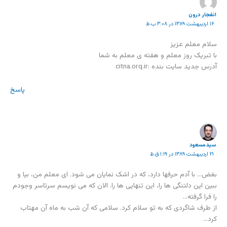
انفجار درون
۱۶ اردیبهشت ۱۳۸۹ در ۳:۰۸ ب.ظ
سلام معلم عزیز
با تبریک روز معلم و هفته ی معلم به شما
آدرس جدید سایت بنده :citna.orq.ir
پاسخ
سیدمسعود
۲۱ اردیبهشت ۱۳۸۹ در ۱:۱۹ ق.ظ
بغض… با آدم حرفها دارد، که در اشک نمایان می شود. ای معلم من، بیا و
ببین این دلتنگی ها را، این تنهایی ها را. الان که می نویسم سرتاسر وجودم
را فرا گرفته…
از طرف شاگردی که به تو سلام کرد. سلامی که آن شب به ماه آن مهتاب
کرد…