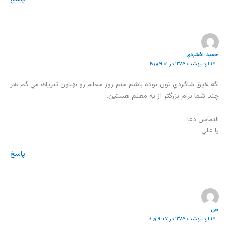
حميد افشردي
۱۵ اردیبهشت ۱۳۸۹ در ۹:۰۱ ق.ظ
اگه لايق شاگردي تون بوده باشم منم روز معلم رو بهتون تبريك مي گم هر
چند شما برام بزرگتر از يه معلم هستين.
التماس دعا
يا علي
پاسخ
ص
۱۵ اردیبهشت ۱۳۸۹ در ۹:۰۷ ق.ظ