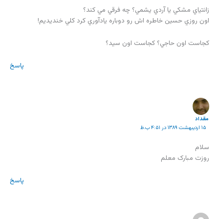
زانتياي مشكي يا آردي يشمي؟ چه فرقي مي كند؟
اون روزي حسين خاطره اش رو دوباره يادآوري كرد كلي خنديديم!
كجاست اون حاجي؟ كجاست اون سيد؟
پاسخ
مقداد
۱۵ اردیبهشت ۱۳۸۹ در ۴:۵۱ ب.ظ
سلام
روزت مبارک معلم
پاسخ