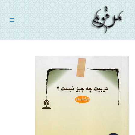
رش
ه
حتوا