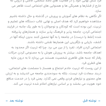
فرد شکل نهایی خود را در فعالیت های کاملا شخصی، فاعلی و درونی که
خارج از فشارها و همرنگی ها و همنوایی های اجتماعی است ظاهر می
سازد.
اگر نگاهی به نظام های آموزش و پرورش در گذشته و حال داشته باشیم
مشاهده خواهیم کرد که هدف اصلی و نهایی غالب دستگاه های تعلیم و
تربیت، این بوده است که کودکان و نوجوانان را به طور یک جانبه در فرایند
اجتماعی کردن، جامعه پذیر و فرهنگ پذیر سازند و هنجارهای پذیرفته
شده (غلط یا درست) در جامعه را به آنها تحمیل کنند بدون اینکه آنها در
کشف، بازیابی و بازآفرینی این هنجارها نقشی داشته باشند.
اجتماعی کردن افراد، تفرد را از بین می برد. چرا که تربیت اگر محدود به
اهداف جامعه باشد، بیشتر به پرورش هوش یا به مصنوعی کردن حرکات
رفتار که جنبه های ظاهری شخصیت هستند می پردازد تا به درون مایه
های فطری فرد.
از این روست که تربیت خادم اجتماع و همساز با مصلحت های اجتماعی،
دربند سعادت فرد نیست، بلکه به سودمندی جامعه می اندیشد و به ارزش
های معنوی و نیازهای فردی وقعی نمی گذارد. یعنی فرد را در خدمت منافع
خود هویت می بخشد و بر اساس نیازهای اعلام شده تربیت می کند.
→
نوشته قبل
نوشته بعد
←