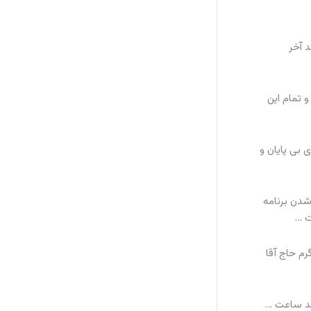
 آخر
 تمام این
 بی پایان و
شدن برنامه
ت …
م حاج آقا
ند ساعت …