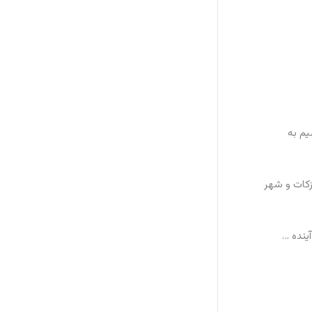
یم به
زکات و شهر
ینده …