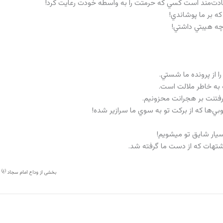
ادت‌مند است كسي كه حرمتت را به واسطه خودت رعايت كرد!
 كه بر ما پوشاندي!
 چه هيبتي داشتي!
ا از پرونده ما شستي.
ه به خاطر ملالت است.
 رفتنت بر هجرانت محزونيم.
بي‌ها كه از بركت تو به سوي ما سرازير شده!
يار شايق تو مي‏شويم!
شته‏ات كه از دست ما گرفته شد.
(ع)
بخشی از وداع امام سجاد
ب