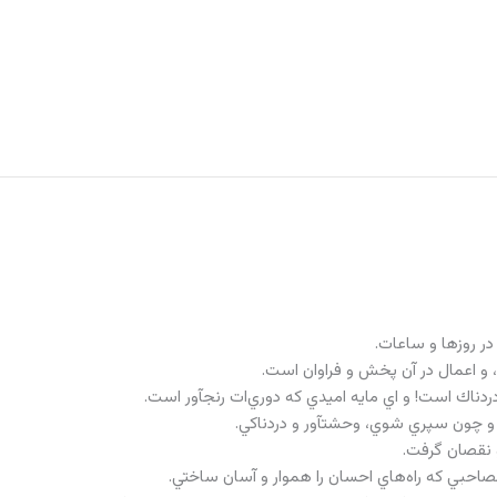
 در روزها و ساعات.
 و اعمال در آن پخش و فراوان است.
دناك است! و اي مايه اميدي كه دوري‌ات رنج‏آور است.
 و چون سپري شوي، وحشت‏آور و دردناكي.
و نقصان گرفت.
ي مصاحبي كه راه‌هاي احسان را هموار و آسان ساختي.