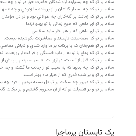
سلام بر تو كه چه بسيارند آزادشدگان حضرت حق در تو و چه سع
سلام بر تو كه چه بسيار گناهان را از پرونده ما زدودي و چه عيب‏ها
سلام بر تو كه زمانت بر گنه‌كاران چه طولاني بود و در دل مؤمنان
سلام بر تو اي ماهي كه هيچ زماني با تو پهلو نزند!
سلام بر تو اي ماهي كه از هر نظر مايه سلامتي.
سلام بر تو كه مصاحبتت ناپسند و معاشرتت نكوهيده نيست.
سلام بر تو هم‌چنان كه با بركات بر ما وارد شدي و ناپاكي معاصي ر
سلام بر تو كه وداع با تو نه از باب خستگي و فراغت از روزه‏ات، ن
سلام بر تو كه قبل از آمدنت، در آرزويت به سر مي‏برديم و پيش از
سلام بر تو كه چه بدي‏ها كه به سبب تو از جانب ما گشته و چه خو
سلام بر تو و بر شب قدري كه از هزار ماه بهتر است.
سلام بر تو كه ديروز چه سخت بر تو دل بسته بوديم و فردا چه بس
سلام بر تو و بر فضيلت تو كه از آن محروم گشتيم و بر بركات گذ
یک تابستان پرماجرا