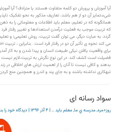
آیا آموزش و پرورش دو کلمه متفاوت هستند یا مترادف؟ آیا آمو
شیء،تمایز آن دو از هم باشد، تعاریف مذکور به نحو تفکیک ناپذ
همانگونه که در تعلیم، معلم باید اطلاعات و معلوماتی را به ذهن 
که تربیت موجب به فعلیت درآمدن استعدادها و تغییر رفتار فرد
گردد. به عبارت دیگر، می توان گفت تربیت، روش تعلیمی؛ و تعلیم ن
می کند نحوه ی تأثیر آن دو در رفتار فرد است . بنابراین ، تربیت
برای واقعیت یافتن نیکی طبیعت انسان و پیدا شدن و به کار آمدن
فضیلت است کشف کند. در این نوع نگرش به تربیت،لازم نیست که 
بدهند و کافی نیست تا آنان را از اهمیت ارزش های اخلاقی در زندگی
تبهکاری نداشته باشند و به جای پند و اندرز و همچنین منع کردن و
سواد رسانه ای
روز+مره
,
مدرسه ي ما
,
معلم باید ...
|
۴ آذر ۱۳۹۶
|
دیدگاه‌ خود را ب