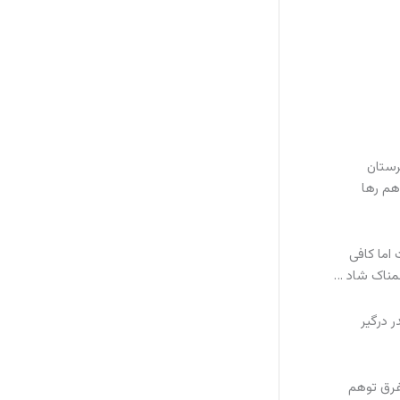
رستان
هم رها
اما کافی
غمناک شاد …
 درگیر
 غرق توهم