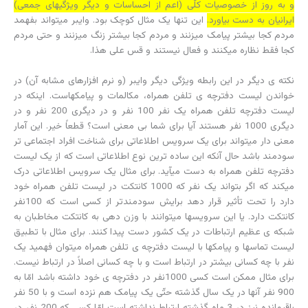
و به روز از خصوصیات کلّی (اعم از احساسات و دیگر ویژگیهای جمعی)
ایرانیان به دست بیاورد.
این تنها یک مثال کوچک بود. وایبر می­تواند بفهمد
مردم کجا بیشتر پیامک میزنند و مردم کجا بیشتر زنگ میزنند و حتی مردم
کجا فقط نظاره می­کنند و فعال نیستند و قس علی هذا.
نکته­ ی دیگر در این رابطه ویژگی دیگر وایبر (و نرم ­افزارهای مشابه آن) در
خواندن لیست دفترچه ­ی تلفن همراه، مکالمات و پیامکهاست. اینکه در
لیست دفترچه تلفن همراه یک نفر 100 نفر و در دیگری 200 نفر و در
دیگری 1000 نفر هستند آیا برای شما بی معنی است؟ قطعاً خیر. این آمار
معنی ­دار می­تواند برای یک سرویس اطلاعاتی برای شناخت افراد اجتماعی­ تر
سودمند باشد حال آنکه این ساده­ ترین نوع اطلاعاتی است که از یک لیست
دفترچه تلفن همراه به دست می­آید. برای مثال یک سرویس اطلاعاتی درک
می­کند که اگر بتواند یک نفر که 1000 کانتکت در لیست تلفن همراه خود
دارد را تحت تأثیر قرار دهد برایش سودمندتر از کسی است که 100نفر
کانتکت دارد. یا این سرویس­ها می­توانند با وزن­ دهی به کانتکت مخاطبان به
شبکه­ ی عظیم ارتباطات در یک کشور دست پیدا کنند. برای مثال با تطبیق
لیست تماس­ها و پیامک­ها با لیست دفترچه ­ی تلفن همراه می­توان فهمید یک
نفر با چه کسانی بیشتر در ارتباط است و با چه کسانی اصلاً در ارتباط نیست.
برای مثال ممکن است کسی 1000نفر در دفترچه ی خود داشته باشد امّا به
900 نفر آنها در یک سال گذشته حتّی یک پیامک هم نزده است و با 50 نفر
باقیمانده نیز در 3 ماه گذشته ارتباط نداشته است امّا کسی که 200 نفر در