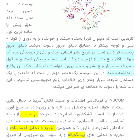
نویسنده به
همین چند
مثال ساده (که
الحق پیش­ پا
افتاده ­ترین نوع
کارهایی است که می­توان کرد) بسنده می­کند و خواننده را به دوری از کوته ­
بینی و توجه بیشتر به حقایق دنیای امروز دعوت می­کند.
دنیای امروز
پیچیده ­تر از هر زمانی در تاریخ بشر انسانی است و یکی از پیچیدگی ­های آن
جهالت اکثر نوع بشر از فهم و دریافت این همه پیچیدگی است و به قول
معروف استحمار نوع بشر و احمق پروری آنهاست تا توانایی درک این وقایع
را نداشته باشند
. در این سیستم یک عنصر مهم آن است که ما بعنوانِ یک
مسلمان شیعه، سرباز جمع ­آوری اطلاعاتِ رژیم صهیونیستی نباشیم. با این
دید شما را دعوت به مطالعه­ ی خبر ذیل می­کنم:
INSCOM یا فرماندھی اطلاعات و امنیت ارتش آمریکا به دنبال ابزاری
است که بتواند تجزیه و تحلیل ھای لازم را بر روی داده ھا جمع آوری
شده از یک لیست 40 کشوری انجام دھد و در ده
تم تحلیلی
از جمله
“سیاسی، نظامی، اقتصادی، اجتماعی، زیرساخت ھا و سیستم ھای
اطلاعاتی کشورھای خارجی،” و ھمچنین
تجزیه و تحلیل احساسات
و
تجزیه و تحلیل ھای
پیشگویانه
وارد شود. این سرویس از طریق