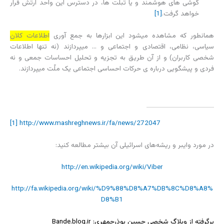
گوشی ھای ھوشمند و یا تبلت ھا، در دسترس این واحد ارتش قرار
خواھد گرفت.
[1]
همانطور که مشاهده می­شود این ابزارها به جمع­ آوری
اطلاعات کلان
سیاسی، نظامی، اقتصادی و اجتماعی و … میپردازند (نه تنها اطلاعات
شخصی کاربران) و از آن طریق به تجزیه و تحلیل احساسات جمعی و نه
فردی و پیشگویی درباره ­ی حرکات احساسی اجتماعی یک ملّت می­پردازند.
[1]
http://www.mashreghnews.ir/fa/news/272047
در مورد وایبر و ریشه‌های اسرائیلی آن بیشتر مطالعه کنید:
http://en.wikipedia.org/wiki/Viber
http://fa.wikipedia.org/wiki/%D9%88%D8%A7%DB%8C%D8%A8%
D8%B1
برگرفته از وبلاگ شخصی حسین بوذرجمهری: Bande.blog.ir