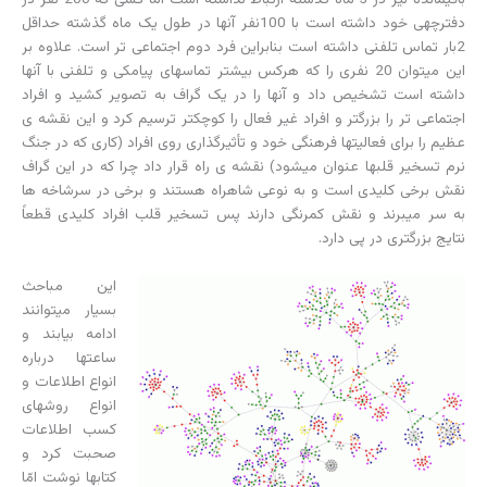
دفترچه­ی خود داشته است با 100نفر آنها در طول یک ماه گذشته حداقل
2بار تماس تلفنی داشته است بنابراین فرد دوم اجتماعی ­تر است. علاوه بر
این می­توان 20 نفری را که هرکس بیشتر تماسهای پیامکی و تلفنی با آنها
داشته است تشخیص داد و آنها را در یک گراف به تصویر کشید و افراد
اجتماعی ­تر را بزرگتر و افراد غیر فعال را کوچکتر ترسیم کرد و این نقشه ­ی
عظیم را برای فعالیت­ها فرهنگی خود و تأثیرگذاری روی افراد (کاری که در جنگ
نرم تسخیر قلب­ها عنوان می­شود) نقشه ­ی راه قرار داد چرا که در این گراف
نقش برخی کلیدی است و به نوعی شاهراه هستند و برخی در سرشاخه ­ها
به سر میبرند و نقش کمرنگی دارند پس تسخیر قلب افراد کلیدی قطعاً
نتایج بزرگتری در پی دارد.
این مباحث
بسیار می­توانند
ادامه بیابند و
ساعت­ها درباره
انواع اطلاعات و
انواع روشهای
کسب اطلاعات
صحبت کرد و
کتاب­ها نوشت امّا