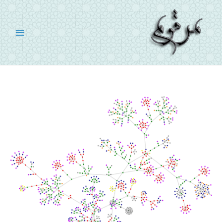
رش
ه
حتوا