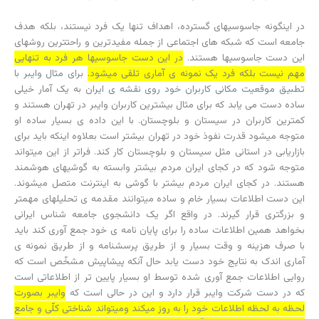
در اینگونه جاسوسیهای گسترده، اهداف تنها یک فرد نیستند، بلکه هدف
جامعه است که شبکه ­های اجتماعی از جمله مفید­ترین و راحت­ترین روشهای
این دست جاسوسیها هستند.
در این دست جاسوسیها هر فرد به تنهایی
مهم نیست بلکه فرد یک نمونه ­ی آماری تلقی می­شود.
برای مثال وایبر با
تطبیق موقعیت مکانی کاربران خود روی نقشه ­ی ایران به یک آمار خیلی
ساده دست می­ یابد که برای مثال بیشترین کاربران وایبر در تهران هستند و
کمترین کاربران در سیستان و بلوچستان. با این داده ­ی بسیار ساده او
متوجه می­شود قدرت نفوذ خود در تهران بیشتر است بعلاوه این­که باید برای
بازاریابی در استانی مثل سیستان و بلوچستان کار کند. فراتر از این می­تواند
متوجه شود که در کجای ایران مردم بیشتر وابسته به گوشی­های هوشمند
هستند. در کجای ایران مردم بیشتر با گوشی به اینترنت متصل می­شوند.
این دست اطلاعات بسیار خام و ساده می­توانند مقدمه ­ی تحلیل­های مهم­تر
و بزرگتری قرار گیرند. در واقع اگر یک دانشجوی جامعه ­شناس ایرانی
بخواهد همین اطلاعات ساده را برای پایان­ نامه ­ی خود جمع آوری کند باید
با صرف هزینه و وقت بسیار و از طریق پرسشنامه و از طریق نمونه­ ی
آماری اندک به نتایج خود دست یابد حال آنکه پیشاپیش مشخّص است که
روایی اطلاعات جمع ­آوری شده توسط او بسیار پایین ­تر از اطلاعاتی است
که در دست شرکت وایبر قرار دارد و این در حالی است که
وایبر بصورت
لحظه به لحظه اطلاعات خود را به روز می­کند ومی­تواند شناختی کلّی و جامع