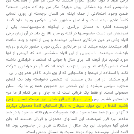
برخی افراد با کوته ­نظری عنوان می­کنند که حتّی اگر هم از اطلاعات من
جاسوسی کنند چه مشکلی پیش می­آید؟ مگر من چه آدم مهمی هستم؟
ضمن وجود احتمالاتی از جمله اینکه هر انسان برجسته ­ای روزی انسانی
کاملاً عادی بوده است و احتمال مشهور شدن هرکس وجود دارد قصد
نویسنده اشاره به مسائل بزرگتری از اینگونه جاسوسی­هاست. یکی از
نمودهای این دست جاسوسی­ها در فتنه­ ی سال 88 رخ داد. در آن زمان برخی
افراد وقتی در حین خرابکاری دستگیر می­شدند و پس از تعهد و چند ساعت
آزاد می­شدند دیده می­شد که در خرابکاری دیگری دوباره حضور دارند و دوباره
بازداشت می­شدند. با بازجویی از این افراد مشخّص شد که گروهی از آنها
مورد تهدید قرار گرفته ­اند. برای مثال با جوانی که استعداد خرابکاری داشته
است تماس گرفته­ اند و وی را تهدید کرده ­اند که اگر در خرابکاری شرکت
نکند با استفاده از فیلم­ها و عکس­هایی که از وی دارند تا آخر عمر وی را بی ­
آبرو می­کنند. در این مثال می­بینید که شخصی ناخواسته وارد یک فضای
مخرّب سیاسی می­شود و این شخص نیز همچون همه ­ی ما یک انسان
معمولی است. او فقط یک قربانی است که به جای او هر کدام از ما می­
توانستیم باشیم. پس
برای سرباز شیطان شدن نیاز نیست انسان مهمّی
باشیم. اتفاقا در این موارد شیطان به دنبال انسانهای کاملاً معمولی می­گردد
تا آنها را سرباز خط مقدم خود سازد؛ هیچوقت سران فتنه ­ها خود را در خط
مقدم نبرد قرار نمی­دهند، این انسانهای معمولی و قربانی هستند که جان
فدای آنها می­شوند. این یک مثال از مشکلات فردی در جاسوسی بود. امّا
قصد اصلی نویسنده ایجاد توجه نسبت به مسائل جمعی است.