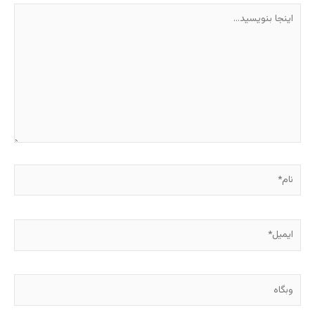
اینجا
بنویسید…
نام*
ایمیل*
وبگاه