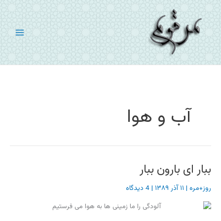
رش
ه
حتوا
آب و هوا
ببار ای بارون ببار
روز+مره
|
۱۱ آذر ۱۳۸۹
|
4 دیدگاه