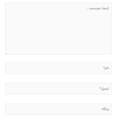
اینجا
بنویسید…
نام*
ایمیل*
وبگاه