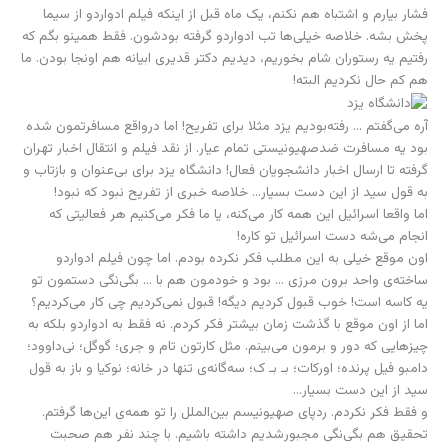
فشار بیارم و اشتباه هم نکنم، یک ماه قبل از اینکه فیلم ادواردو از سیما
پخش بشه. خلاصه خیلی‌ها تب ادواردو گرفته بودشون. فقط همینو بگم که
رفتیم یه رستوران شام بخوریم، دیدیم دکتر قدیری ابیانه هم اونجا بودن. ما
هم کم حال نکردیم البته!
آره می‌گفتم … رفته‌بودیم یزد مثلا برای تفریح! اما درواقع مسافرتمون شده
بود یه مسافرت ضد‌صهیونیستی تمام عیار. از نقد فیلم و انتقال اخبار تهران
گرفته تا ارسال اخبار دانشجویان فعال! دانشگاه یزد برای بی‌عنوان و بازتاب و
به قول سید از این دست بسیار… خلاصه خبری از تفریح نبود که نبود!
اما واقعا اسرائیل این همه کار می‌کنه، یا ما فکر می‌کنیم هر فعالیتی که
انجام می‌شه دست اسرائیل تو کاره!
اون موقع خیلی به این مطلب فکر نکرده بودم. اما چون فیلم ادواردو
ساخته‌ی واحد برون مرزی … بود و خودمون هم با … بگی‌نگی دستمون تو
یه کاسه است! خوب قبول کردیم دیگه! قبول نمی‌کردیم چی کار می‌کردیم؟
اما از اون موقع با گذشت زمان بیشتر فکر کردم. نه فقط به ادواردو بلکه به
چیزهایی که دور و برمون می‌بینم. مثل کارتون تام و جری؛ گوگل؛ نی‌داوود؛
دامبو فیل پرنده؛ اورکات؛ بـ بـ ک؛ سه‌گانه‌ی تنها در خانه؛ نوکیا و باز به قول
سید از این دست بسیار…
و فقط فکر نکردم. ردپای صهیونیسم بین‌الملل را تو همه‌ی این‌ها گرفتم.
تحقیق هم بگی‌نگی مجبور‌شدیم داشته باشیم. با چند نفر هم صحبت