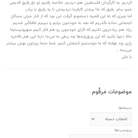
کردیم. یه کارگردان فلسطینی هم دیدیم. خلاصه رفتیم تو نخ رفیق قدیمی
عمو سام. رفیق که نه! بیشتر کارفرما دیدیمش تا یه رفیق یا برادر.
اما چیزی که ته این قضیه دستمونو گرفت این بود که از کنار خیلی مسائل
اجتماعی ساده نگذریم که بعد به خودمون بیایم و ببینیم غافلگیر شدیم.
زیاد هم زیاده‌روی نکنیم که کارای خودمون رو هم فکر کنیم صهیونیستیه!
حالا دعوا نکنید که این ورق‌پاره‌ها چه ربطی به این‌جا داره! این هم بالاخره
رازی بود نهفته که ما نتونستیم کشفش کنیم. شما حتما زورتون بهش بیشتر
می‌رسه …
یا علی
موضوعات مَرقُوم
دسته‌ها
برچسب‌ها