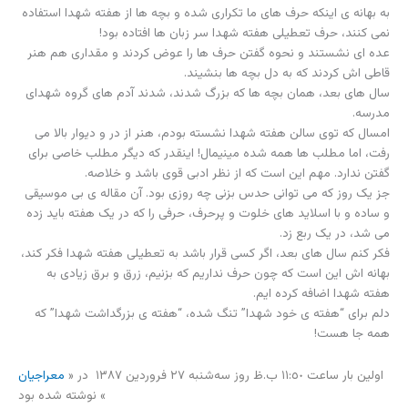
به بهانه ی اینکه حرف های ما تکراری شده و بچه ها از هفته شهدا استفاده
نمی کنند، حرف تعطیلی هفته شهدا سر زبان ها افتاده بود!
عده ای نشستند و نحوه گفتن حرف ها را عوض کردند و مقداری هم هنر
قاطی اش کردند که به دل بچه ها بنشیند.
سال های بعد، همان بچه ها که بزرگ شدند، شدند آدم های گروه شهدای
مدرسه.
امسال که توی سالن هفته شهدا نشسته بودم، هنر از در و دیوار بالا می
رفت، اما مطلب ها همه شده مینیمال! اینقدر که دیگر مطلب خاصی برای
گفتن ندارد. مهم این است که از نظر ادبی قوی باشد و خلاصه.
جز یک روز که می توانی حدس بزنی چه روزی بود. آن مقاله ی بی موسیقی
و ساده و با اسلاید های خلوت و پرحرف، حرفی را که در یک هفته باید زده
می شد، در یک ربع زد.
فکر کنم سال های بعد، اگر کسی قرار باشد به تعطیلی هفته شهدا فکر کند،
بهانه اش این است که چون حرف نداریم که بزنیم، زرق و برق زیادی به
هفته شهدا اضافه کرده ایم.
دلم برای “هفته ی خود شهدا” تنگ شده، “هفته ی بزرگداشت شهدا” که
همه جا هست!
اولین بار ساعت ۱۱:٥٠ ‎ب.ظ روز سه‌شنبه ٢٧ فروردین ۱۳۸٧ در «
معراجیان
» نوشته شده بود