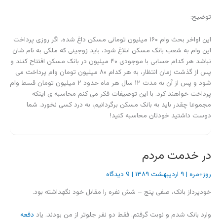
توضیح:
این اواخر بحث وام ۱۶۰ میلیون تومانی مسکن داغ شده. اگر روزی پرداخت
این وام به شعب بانک مسکن ابلاغ شود، باید زوجینی که ملکی به نام شان
نباشد هر کدام حسابی با موجودی ۴۰ میلیون در بانک مسکن افتتاح کنند و
پس از گذشت زمان انتظار، به هر کدام ۸۰ میلیون تومان وام پرداخت می
شود و پس از آن به مدت ۱۲ سال هر ماه حدود ۲ میلیون تومان قسط وام
پرداخت خواهند کرد. با این توصیفات فکر می کنم محاسبه ی اینکه
مجموعا چقدر باید به بانک مسکن برگردانیم، به درد کسی نخورد. شما
دوست داشتید خودتان محاسبه کنید!
در خدمت مردم
روز+مره
|
۹ اردیبهشت ۱۳۸۹
|
9 دیدگاه
خودپرداز بانک، صفی پنج – شش نفره را مقابل خود نگهداشته بود.
وارد بانک شدم و نوبت گرفتم. فقط دو نفر جلوتر از من بودند. یاد
دفعه