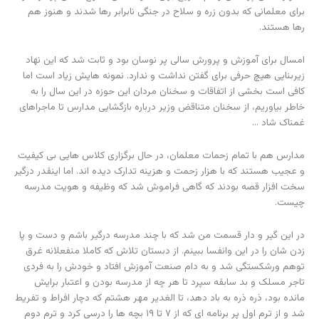
برای معلمانی که بدون زره و سلاح در جنگی نابرابر رها شدند و هنوز هم
رها هستند.
امسال برای آموزش و پرورش سالی پر نوسان بود و ثابت شد که این نهاد
زیربنایی هیچ حرفی برای گفتن نداشت و ندارد. نمونه هایش زیاد است اما
کافی است بخشی از اتفاقات و سخنان مردان این حوزه در این سال را به
خاطر بیاوریم، از سخنان متناقض وزیر درباره بازگشایی مدارس تا ماجراهای
غمناک شاد …
مدارس هم با تمام زحمات معلمان، در حال برگزاری کلاس هایی بی کیفیت
و عجیب هستند که با هزار زحمت و هزینه تدارک دیده اند. اما اینقدر درگیر
سخت افزار قصه بودند که گاهی فراموش شد که وظیفه و هویت مدرسه
چیست.
در این گیر و دار قسمت من شد که با چند مدرسه درگیر باشم و دست و پا
زدن شان را در این وانفسا ببینم. از دبستان تلاش که کاملا منفعلانه غرق
توهم ورشکستگی شد و به دام صنعت آموزش افتاد و خودش را به فردی
تاجر مسلک و بد سابقه سپرد تا هر چه از مدرسه بودن و اعتبار برایش
مانده بود، ذره ذره به باد دهد، تا الغدیر مهر هشتم که دچار افراط و تفریط
شد و از ترم اول پر برنامه ای که از ۷ تا ۱۹ بچه ها را درسی کرد و ترم دوم