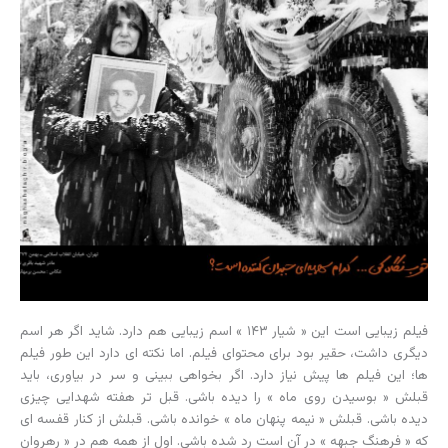
فیلم زیبایی است این « شیار ۱۴۳ » اسم زیبایی هم دارد. شاید اگر هر اسم
دیگری داشت، حقیر بود برای محتوای فیلم. اما نکته ای دارد این طور فیلم
ها؛ این فیلم ها پیش نیاز دارد. اگر بخواهی ببینی و سر در بیاوری، باید
قبلش « بوسیدن روی ماه » را دیده باشی. قبل تر هفته شهدایی چیزی
دیده باشی. قبلش « نیمه پنهان ماه » خوانده باشی. قبلش از کنار قفسه ای
که « فرهنگ جبهه » در آن است رد شده باشی. اول از همه هم در « رهروان