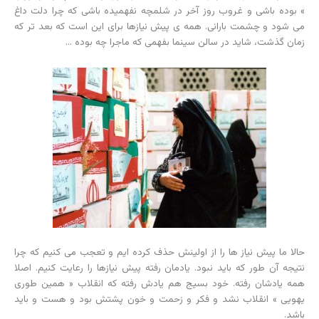
» بوده باشی و غروب روز آخر در شلمچه نفهمیده باشی که چرا دلت داغ
می شود و چشمت بارانی. همه ی پیش نیازها برای این است که بعد تر که
زمان گذشت، شاید در سالن سینما بفهمی که ماجرا چه بوده …
حالا ما پیش نیاز ها را از اولینش حذف کرده ایم و تعجب می کنیم که چرا
نتیجه آن طور که باید نبود. یادمان رفته پیش نیازها را رعایت کنیم. اصلا
همه یادشان رفته. خود بسیج هم یادش رفته که انقلاب « همین طوری
یهویی » انقلاب نشد و فکر و زحمت و خون پشتش بود و هست و باید
باشد.