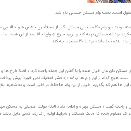
 مشغول است، بحث وام مسکن حسابی داغ شد.
یکی دنبال خانه می گشت و اجاره ها کلافه اش کرده بود، بهش گفته بودند برو وام ۱۶۰ میلیونی مسکن بگیر از مستأجری خلاص شو.
ه بود که مسکنی تهیه کند و برورد سراغ ازدواج! حالا بعد از این همه سال 
 مسکن دان مان خیال همه را با گفتن این جمله راحت کرد: « اصلا طرح ها 
هایی که برای وام مسکن طراحی می کنیم، برای قشر مرفه جامعه است. هیچ کدام از این وام ها ب۸ه درد قشر ضعیف نم
 ها هم که بگذریم، خیلی از این وام ها فقط در اخبار است و به شعبه ابلا
و راحت گفت « مسکن مهر » و ادامه داد « البته دولت اهمیتی به مسکن مه
ه اند معلوم شده که مالک هستند و شرایط اولیه را ندارند، کسی مایل باشد م