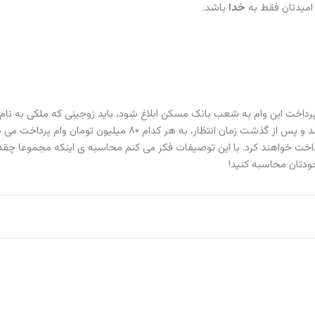
 امیدتان فقط به
خدا
باشد.
شده. اگر روزی پرداخت این وام به شعب بانک مسکن ابلاغ شود، باید زوجینی که ملکی به ن
هر کدام حسابی با موجودی ۴۰ میلیون در بانک مسکن افتتاح کنند و پس از گذشت زمان انتظار، به هر کدام ۸۰ م
 میلیون تومان قسط وام پرداخت خواهند کرد. با این توصیفات فکر می کنم محاسبه ی اینکه مجموعا چق
ودتان محاسبه کنید!