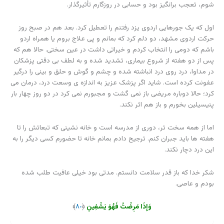
شوم، تعجب برانگیز بود و حسابی در روزگارم تأثیرگذار.
اول که یک جورهایی اردوی یزد رفتنم را تعطیل کرد. بعد هم در صبح روز
حرکت اردوی مشهد، دو دلم کرد که بمانم و پی علاج بروم یا همراه اردو
باشم که دومی را انتخاب کردم و خیراتی داشت در عین سختی. حالا هم که
پس از دو هفته از شروع بیماری، تشدید شده و به لطف بی دقتی پزشکان
در مداوا، درد روی درد انباشته شده و چشم و گوش و حلق و بینی را درگیر
عفونت کرده است. شاید اگر پزشک عزیز به اندازه ی وسعت درد، درمان می
کرد؛ حالا دوباره مریضی باز نمی گشت و مجبورم نمی کرد در دو روز چهار بار
پنیسیلین بخورم و باز هم اثر نکند.
اما از همه سخت تر، دوری از مدرسه است و خانه نشینی که تبعاتش را تا
هفته ها باید جبران کنم. ترجیح دادم بمانم خانه تا حضورم کسی دیگر را به
این درد دچار نکند.
شکر خدا که باز قدر سلامت دانستم. مدتی بود خیلی عافیت طلب شده
بودم و عاصی.
وَإِذَا مَرِ‌ضْتُ فَهُوَ یَشْفِینِ
﴿
٨٠
﴾