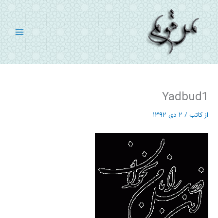
رش
ه
حتوا
Yadbud1
از
کاتب
/
۲ دی ۱۳۹۲