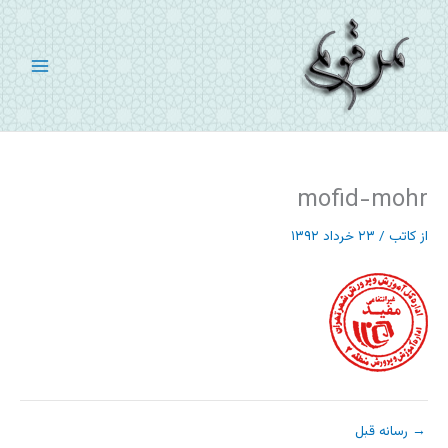
رش
ه
حتوا
mofid-mohr
از
کاتب
/
۲۳ خرداد ۱۳۹۲
→
رسانه قبل