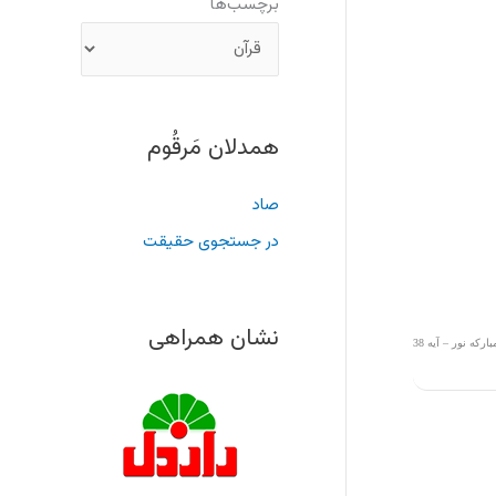
برچسب‌ها
همدلان مَرقُوم
صاد
در جستجوی حقیقت
نشان همراهی
ركه نور – آيه 38