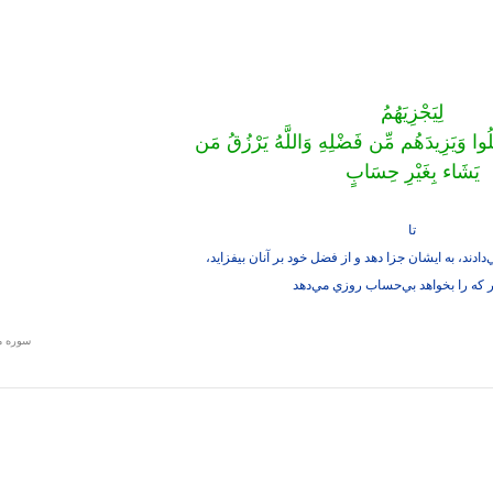
لِيَجْزِيَهُمُ
لُوا وَيَزِيدَهُم مِّن فَضْلِهِ وَاللَّهُ يَرْزُقُ مَن
يَشَاء بِغَيْرِ حِسَابٍ
تا
‌دادند، به ايشان جزا دهد و از فضل خود بر آنان بيفزايد،
ر كه را بخواهد بي‌حساب روزي مي‌دهد
سوره مبا