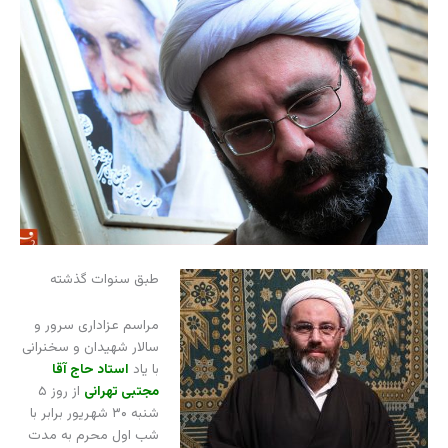
طبق سنوات گذشته
مراسم عزاداری سرور و
سالار شهیدان و سخنرانی
با یاد
استاد حاج آقا
مجتبی تهرانی
از روز ۵
شنبه ۳۰ شهریور برابر با
شب اول محرم به مدت