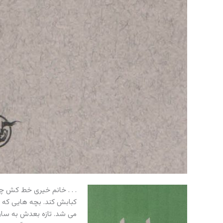
. . . خانم خیری خط کش 
کبابش کند. بچه هایی که کت
می شد. تازه بعدش به ساق 