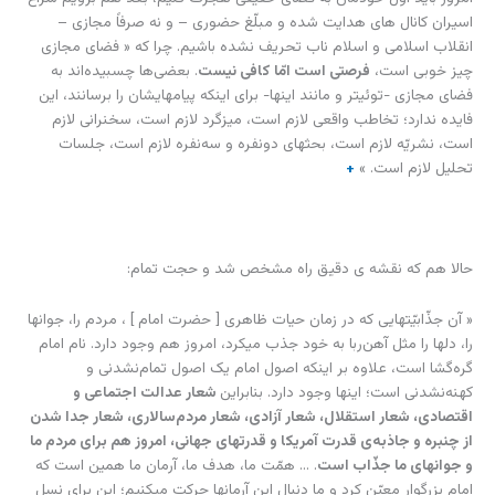
اسیران کانال های هدایت شده و مبلّغ حضوری – و نه صرفاً مجازی –
انقلاب اسلامی و اسلام ناب تحریف نشده باشیم. چرا که « فضای مجازی
چیز خوبی است،
فرصتی است امّا کافی نیست
. بعضی‌ها چسبیده‌اند به
فضای مجازی -توئیتر و مانند اینها- برای اینکه پیامهایشان را برسانند، این
فایده ندارد؛ تخاطب واقعی لازم است، میزگرد لازم است، سخنرانی لازم
است، نشریّه لازم است، بحثهای دونفره و سه‌نفره لازم است، جلسات
تحلیل لازم است. »
+
حالا هم که نقشه ی دقیق راه مشخص شد و حجت تمام:
« آن جذّابیّتهایی که در زمان حیات ظاهری [ حضرت امام ] ، مردم را، جوانها
را، دلها را مثل آهن‌ربا به خود جذب میکرد، امروز هم وجود دارد. نام امام
گره‌گشا است، علاوه بر اینکه اصول امام یک اصول تمام‌نشدنی و
کهنه‌نشدنی است؛ اینها وجود دارد. بنابراین
شعار عدالت اجتماعی و
اقتصادی، شعار استقلال، شعار آزادی، شعار مردم‌سالاری، شعار جدا شدن
از چنبره و جاذبه‌ی قدرت آمریکا و قدرتهای جهانی، امروز هم برای مردم ما
و جوانهای ما جذّاب است
. … همّت ما، هدف ما، آرمان ما همین است که
امام بزرگوار معیّن کرد و ما دنبال این آرمانها حرکت میکنیم؛ این برای نسل