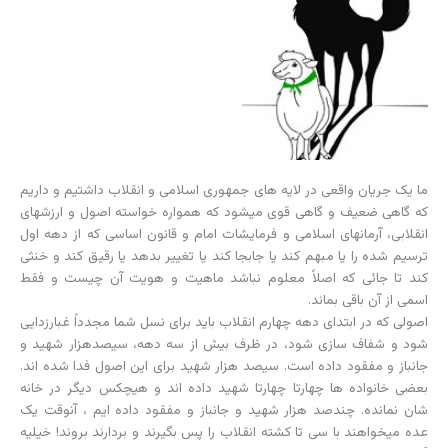
ما یک جریان واقعى در لایه هاى جمهورى اسلامى و انقلاب داشتیم و داریم
که گاهى ضعیف و گاهى قوى میشود که همواره خواسته اصول و ارزشهاى
انقلابى، آرمانهاى اسلامى و فرمایشات امام و قانون اساسى که از دهه اول
ترسیم شده را یا مبهم کند یا جابجا کند یا تغییر بدهد یا رقیق کند و خنثى
کند تا جائى که اصلاً معلوم نباشد ماهیت و هویت آن چیست و فقط
اسمى از آن باقى بماند.
اصولى که در ابتداى دهه چهارم انقلاب باید براى نسل شما مجدداً غبارزدایى
شود و شفاف سازى شود، در ظرف بیش از سه دهه، سیصدهزار شهید و
جانباز و مفقود داده است. سیصد هزار شهید براى این اصول فدا شده اند.
بعضى خانواده ها چهارتا چهارتا شهید داده اند و هیچکس دیگر در خانه
شان نمانده. چندصد هزار شهید و جانباز و مفقود داده ایم ، آنوقت یک
عده میخواهند با سى تا کشته انقلاب را پس بگیرند و بردارند بروند! خیلیه