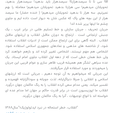
آقا! سى تا تا سیصدهزارتا! سیصدهزار باید بدهید! سیصدهزار بدهید،
تحویلتان میدهیم! سى هزارتا بدهید تحویلتان میدهیم! معامله را بهم
نمیزنیم، سه هزار تا بدهید تحویلتان میدهیم! ( خنده حضار) ما سیصد
هزار از این بچه هاى پاک که عکس شان به دیوار است داده ایم و جلوى
چشم ما اینها پرپر شده اند!
جریان تحریف ، جریان سازش و خط تسلیم طلبى در برابر غرب ، یک
جنبش ارتجاعى است . ارتجاع به دوران ماقبل انقلاب و ارزشهاى ماقبل
انقلاب . البته گاهى براى این ارتجاع ممکن است از ادبیات انقلاب استفاده
شود، از شاخصه هاى مذهبى و نمادهاى جمهورى اسلامى استفاده شود.
اشخاص هم مهم نیستند، اشخاص تغییر کرده اند و بازهم خواهند کرد
ولى خط همان خطى است که از دهه اول انقلاب جلوى امام ایستاد. یک
عده سیاهى لشگر هم همیشه فریب ظاهر سازى و عوام فریبى این جریان
را میخوردند و مورد استفاده قرار میگرفتند.
این جریانى که میخواهیم به آن توجه دهیم ، جریانى است که ارزشهاى
اسلامى و انقلابى را صرفا دنیاگرایانه، لذت جویانه و سوداگرایانه فهمیده و
تفسیر میکند. یعنى مدام سعى کرده انقلاب را به رنگ حاکمان جهان درآورد.
انقلاب ما اپوزیسیون است در برابر قدرت حاکم بر جهان اما مدام عده اى
خواسته اند با انواع توجیهات ، آنرا به رنگ حاکمان جهان درآورند.
“انقلاب، خطر استحاله در نبرد ایدئولوژیک١”سال١٣٨٨