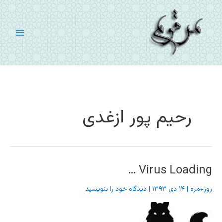
رش
ه
حتوا
رحیم پور ازغدی
Virus Loading …
روز+مره
|
۱۴ دی ۱۳۹۳
|
دیدگاه‌ خود را بنویسید