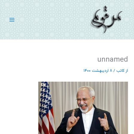
رش
ه
حتوا
unnamed
از
کاتب
/
۸ اردیبهشت ۱۴۰۰