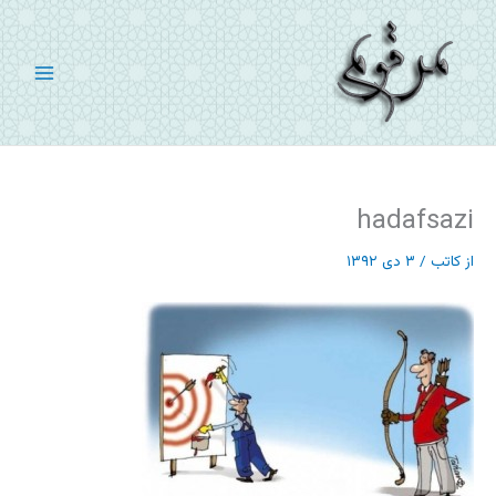
رش
ه
حتوا
hadafsazi
از
کاتب
/
۳ دی ۱۳۹۲