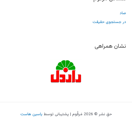
صاد
در جستجوی حقیقت
نشان همراهی
حقِ نشر © 2026 مَرقُوم | پشتیبانی توسط
یاسین هاست