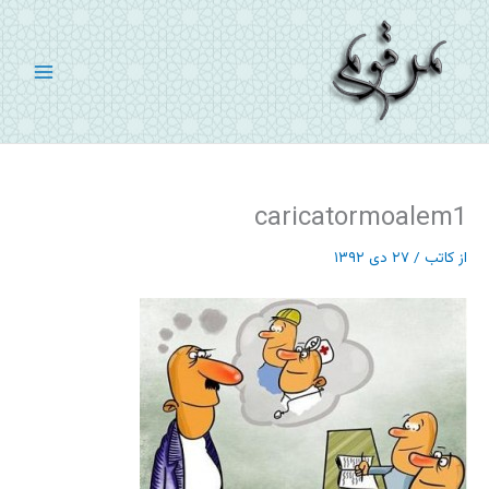
رش
ه
حتوا
caricatormoalem1
از
کاتب
/
۲۷ دی ۱۳۹۲