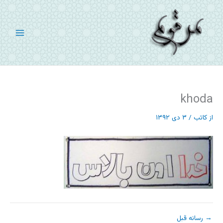
رش
ه
حتوا
khoda
از
کاتب
/
۳ دی ۱۳۹۲
→
رسانه قبل