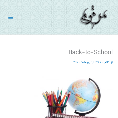
رش
ه
حتوا
Back-to-School
از
کاتب
/
۳۱ اردیبهشت ۱۳۹۶