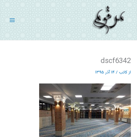
رش
ه
حتوا
dscf6342
از
کاتب
/
۱۴ آذر ۱۳۹۵