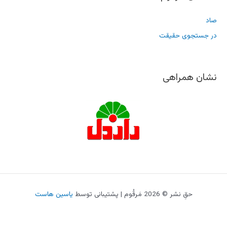
صاد
در جستجوی حقیقت
نشان همراهی
حقِ نشر © 2026 مَرقُوم | پشتیبانی توسط
یاسین هاست