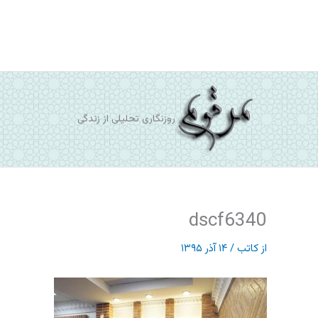
رش
ه
حتوا
روزنگاری تحلیلی از زندگی
dscf6340
از
کاتب
/
۱۴ آذر ۱۳۹۵