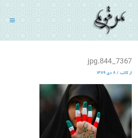
رش
ه
حتوا
7367_844.jpg
از
کاتب
/
۸ دی ۱۳۸۹