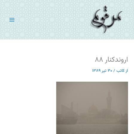
رش
ه
حتوا
اروندکنار ۸۸
از
کاتب
/
۳۰ تیر ۱۳۸۹