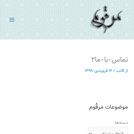
رش
ه
حتوا
تماس-با-ما۲
از
کاتب
/
۱۶ فروردین ۱۳۹۸
موضوعات مَرقُوم
دسته‌ها